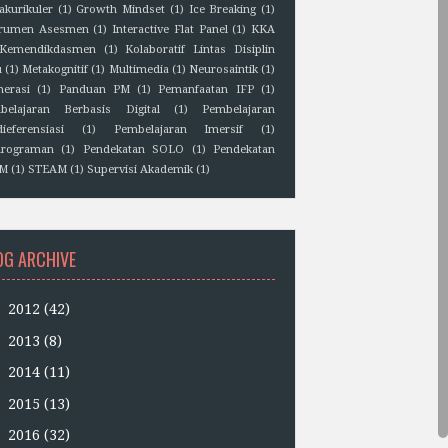
akurikuler
(1)
Growth Mindset
(1)
Ice Breaking
(1)
trumen Asesmen
(1)
Interactive Flat Panel
(1)
KKA
Kemendikdasmen
(1)
Kolaboratif Lintas Disiplin
u
(1)
Metakognitif
(1)
Multimedia
(1)
Neurosaintik
(1)
erasi
(1)
Panduan PM
(1)
Pemanfaatan IFP
(1)
belajaran Berbasis Digital
(1)
Pembelajaran
ieferensiasi
(1)
Pembelajaran Imersif
(1)
rograman
(1)
Pendekatan SOLO
(1)
Pendekatan
EM
(1)
STEAM
(1)
Supervisi Akademik
(1)
OG ARCHIVE
►
2012
(42)
►
2013
(8)
►
2014
(11)
►
2015
(13)
►
2016
(32)