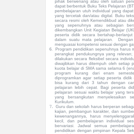
pihak berwenang atau oleh satuan pend
dapat berbentuk Buku Teks Pelajaran (BT
pembelajaran utuh individual yang
dapat
yang tercetak dan/atau digital
.
Buku teks
secara resmi oleh Kemendikbud atau dik
yang sepenuhnya atau sebagian bersi
dikembangkan Unit Kegiatan Belajar (UK
peserta didik secara bertahap-berlanju
dalam suatu mata pelajaran.
Dengan 
menguasai kompetensi sesuai dengan gay
6.
Program pendidikan sepenuhnya
harus
perangkat pendukungnya yang relevan; 
dilakukan secara fleksibel secara indivi
diwajibkan harus ditempuh oleh setiap pe
kuota belajar di SMA sama selama 6 (ena
program kurang dari enam semeste
diprogramkan agar setiap peserta didik 
bisa kurang dari
3 tahun
dengan cara
pelajaran lebih cepat. Bagi peserta d
pelajaran sesuai waktu belajar yang ters
yang bersangkutan menyelesaikan se
Kurikulum.
7.
Guru dan sekolah
harus
berperan sebagai
kajian, pembangun karakter, dan sumber
kewenangannya, harus menyelenggarak
kecil, dan pembelajaran individual se
bervariasi. Jadwal semua pembelajar
pendidikan dengan pimpinan Kepala Sek