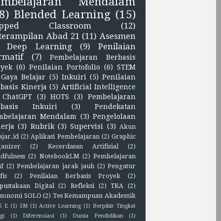
embelajaran Mendalam
8)
Blended Learning
(15)
lipped Classroom
(12)
terampilan Abad 21
(11)
Asesmen
Deep Learning
(9)
Penilaian
rmatif
(7)
Pembelajaran Berbasis
oyek
(6)
Penilaian Portofolio
(6)
STEM
Gaya Belajar
(5)
Inkuiri
(5)
Penilaian
basis Kinerja
(5)
Artificial Intelligence
ChatGPT
(3)
HOTS
(3)
Pembelajaran
rbasis Inkuiri
(3)
Pendekatan
mbelajaran Mendalam
(3)
Pengelolaan
erja
(3)
Rubrik
(3)
Supervisi
(3)
Akun
ajar.id
(2)
Aplikasi Pembelajaran
(2)
Graphic
anizer
(2)
Kecerdasan Artifisial
(2)
dfulness
(2)
NotebookLM
(2)
Pembelajaran
if
(2)
Pembelajaran jarak jauh
(2)
Pengatur
fis
(2)
Penilaian Berbasis Proyek
(2)
pustakaan Digital
(2)
Refleksi
(2)
TKA
(2)
sonomi SOLO
(2)
Tes Kemampuan Akademik
5 E
(1)
5M
(1)
Active Learning
(1)
Berpikir Tingkat
gi
(1)
Diferensiasi
(1)
Dunia Pendidikan
(1)