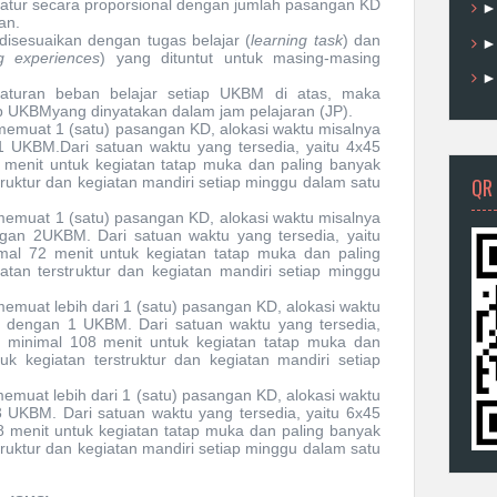
iatur secara proporsional dengan jumlah pasangan KD
an.
disesuaikan dengan tugas belajar (
learning task
) dan
ng experiences
) yang dituntut untuk masing
-masing
turan beban belajar setiap UKBM
di atas
,
maka
ap UKBMyang dinyatakan dalam
jam pelajaran (JP)
.
memuat 1 (satu) pasangan KD, alokasi waktu misalnya
 1 UKBM
.
Dari satuan waktu yang tersedia, yaitu 4x45
 menit untuk kegiatan tatap muka dan paling banyak
QR
truktur dan kegiatan mandiri setiap minggu dalam satu
memuat 1 (satu) pasangan KD, alokasi waktu misalnya
engan 2UKBM
.
Dari satuan waktu yang tersedia, yaitu
mal 72 menit untuk kegiatan tatap muka dan paling
tan terstruktur dan kegiatan mandiri setiap minggu
emuat lebih dari 1 (satu) pasangan KD, alokasi waktu
n) dengan 1 UKBM
.
Dari satuan waktu yang tersedia,
) minimal 108 menit untuk kegiatan tatap muka dan
k kegiatan terstruktur dan kegiatan mandiri setiap
emuat lebih dari 1 (satu) pasangan KD, alokasi waktu
3
UKBM
.
Dari satuan waktu yang tersedia, yaitu 6x45
8 menit untuk kegiatan tatap muka dan paling banyak
truktur dan kegiatan mandiri setiap minggu dalam satu