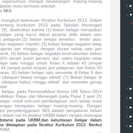
a sepenuhnya menjadi kewenangan masi
n
g-masing
katan mutu berbasis sekolah.
an SKS
engikuti ketentuan Struktur Kurikulum 2013.
Dalam
entang Kurikulum 2013 pada Sekolah Menengah
 (9), disebutkan bahwa (1) b
eban belajar merupakan
ajar yang harus diikuti peserta didik dalam satu
 pelajaran;(2) beban belajar tersebut
terdiri atas:
dan kegiatan mandiri; (3) b
eban belajar kegiatan tatap
ajaran per minggu, dengan durasi setiap satu jam
enit; (4) beban belajar kegiatan terstrukturdan beban
k 60% (enam puluh persen)
dari waktu kegiatan tatap
lajar satu minggu untuk:
Kelas X adalah 42 (empat
h 44 (empat puluh empat) jam pelajaran, dan Kelas
XII
jaran;
(6) beban belajar satu semester di Kelas X dan
 (delapan belas) minggu efektif; (7) Beban belajar di
8 (delapan belas) minggu efektif
dan semester genap
ktif.
n belajar, pada Permendikbud Nomor 158 Tahun 2014
didikan Dasar dan Menengah pada Pasal 3 ayat (3)
lajar
untuk unit-unit pembelajaran utuh setiap mata
 dengan kecepatan belajar masing-masing. Dengan
lam penyelenggaraan SKS adalah pengaturan beban
au dalam hal ini disebut UKBM
dalam rangka
mencapai
bstansi
pada
UKBM,
dan ketuntasan belajar dalam
a ditetapkan pada Struktur Kurikulum 2013. Berikut
 UKBM.