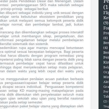
P
mester pada Pendidikan Dasar dan
M
enengah.
Dalam
ntasi
penyelenggaraan SKS maka sekolah sebagai
(1
prinsip-prinsip
sebagai berikut.
F
dan dilayani sebagai individu yang unik sesuai dengan
belajar serta kebutuhan ekosistem pendidikan yang
Ke
kan untuk melayani semua kelompok peserta didik
(9)
lajar normal, dan pembelajar lambat, jadi, bukan
Fo
at
.
dirancang
dan dikembangkan sebagai proses interaktif
Pr
elajar untuk membangun sikap, pengetahuan, dan
(6)
ranformasi pengalaman belajar melalui pembelajaran
Ber
bersifat sistematik dan sistemik.
se
demikian rupa agar mampu mencapai ketuntasan
(4)
ra optimal sesuai kecepatan belajarnya. Bagi peserta
Be
mbat harus dibantu dengan program remediasi yang
Pe
etensi paling tidak sama dengan peserta didik yang
Kin
ermasuk pembelajar cepat harus difasilitasi untuk
ehingga dapat menyelesaikan setiap mata pelajaran,
Bel
ran dalam waktu yang lebih cepat dari waktu yang
Org
Min
rus
menggunakan
penilaian acuan patokan berbasis
Akt
nya penguasaan/capaian belajar setiap peserta didik
dicapai secara individual.
Penguasaan kompetensi
Gra
untasan setiap KD masing-masing matapelajaran pada
Per
erta didik ditentukan oleh penyelesaian seluruh mata
Tak
ngan ujian sekolah atau ujian yang bersifat nasional
(2)
dakan pada setiap semester.
enggunakan
paket belajar utama
yang ditetapkan oleh
Ting