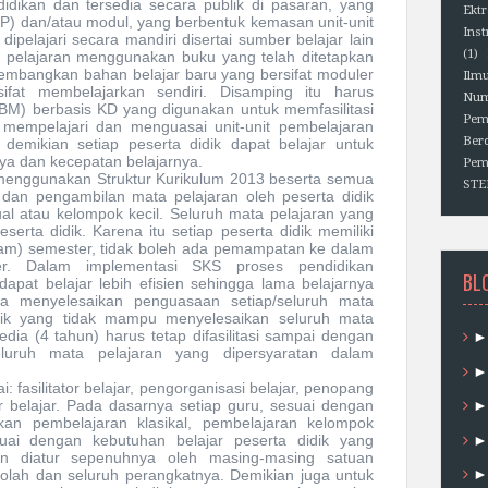
idikan dan tersedia secara publik di pasaran
, yang
Ektr
P) dan/atau modul, yang berbentuk kemasan unit-unit
Ins
 dipelajari secara mandiri
disertai sumber belajar lain
(1)
 pelajaran menggunakan buku yang telah ditetapkan
embangkan bahan belajar baru yang bersifat moduler
Ilm
fat membelajarkan sendiri. Disamping itu harus
Num
BM) berbasis KD yang digunakan untuk memfasilitasi
Pem
t mempelajari dan menguasai unit-unit pembelajaran
Berd
demikian setiap peserta didik dapat belajar untuk
a dan kecepatan belajarnya.
Pem
menggunakan Struktur Kurikulum 2013 beserta semua
ST
dan pengambilan mata pelajaran oleh peserta didik
dual atau kelompok kecil. Seluruh mata pelajaran yang
serta didik. Karena itu setiap peserta didik memiliki
m) semester, tidak boleh
ada pemampatan ke dalam
r. Dalam implementasi SKS proses pendidikan
BL
dapat belajar lebih efisien sehingga lama belajarnya
 menyelesaikan penguasaan setiap/seluruh mata
idik yang tidak mampu menyelesaikan seluruh mata
edia (
4 tahun
) harus tetap difasilitasi sampai dengan
luruh mata pelajaran yang dipersyaratan dalam
: fasilitator belajar, pengorganisasi belajar, penopang
 belajar. Pada dasarnya setiap guru, sesuai dengan
an pembelajaran klasikal, pembelajaran kelompok
suai dengan kebutuhan belajar peserta didik yang
an diatur sepenuhnya oleh masing-masing satuan
olah dan seluruh perangkatnya. Demikian juga untuk