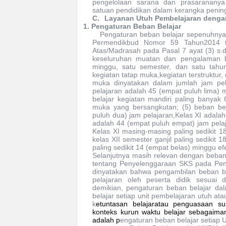
pengelolaan sarana dan prasaranany
satuan pendidikan dalam kerangka pening
C.
Layanan Utuh Pembelajaran deng
1.
Pengaturan Beban Belajar
Pengaturan beban belajar sepenuhnya m
Permendikbud Nomor 59 Tahun2014 t
Atas/Madrasah pada Pasal 7 ayat (3) s.d
keseluruhan muatan dan pengalaman bel
minggu, satu semester, dan satu tahun
kegiatan tatap muka,kegiatan terstruktur, 
muka dinyatakan dalam jumlah jam pel
pelajaran adalah 45 (empat puluh lima) m
belajar kegiatan mandiri paling banya
muka yang bersangkutan; (5) beban be
puluh dua) jam pelajaran,Kelas XI adala
adalah 44
(empat puluh empat)
jam pela
Kelas XI masing-masing paling sedikit 18
kelas XII semester ganjil paling sedikit 1
paling sedikit 14 (empat belas) minggu efe
Selanjutnya masih relevan dengan beba
tentang Penyelenggaraan SKS pada Pen
dinyatakan bahwa
pengambilan beban be
pelajaran oleh peserta didik sesuai
demikian, pengaturan beban belajar
da
belajar setiap unit pembelajaran utuh at
k
etuntasan belajar
atau
penguasaan su
konteks kurun waktu belajar
sebagaiman
adalah p
engaturan beban belajar setiap