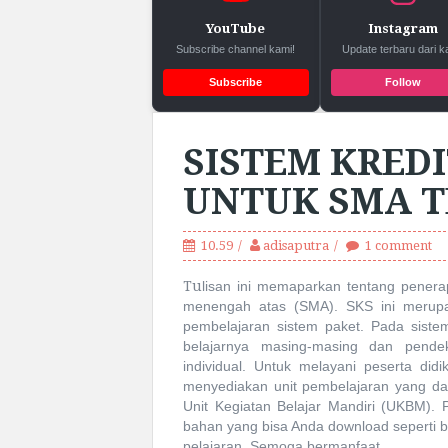
YouTube
Instagram
Subscribe channel kami!
Update terbaru dari k
Subscribe
Follow
SISTEM KRED
UNTUK SMA 
10.59
adisaputra
1 comment
Tu
lisan ini memaparkan tentang penera
menengah atas (SMA). SKS ini merupak
pembelajaran sistem paket.
Pada sistem
belajarnya masing-masing dan pende
individual. Untuk melayani peserta di
menyediakan unit pembelajaran yang da
Unit Kegiatan Belajar Mandiri (UKBM). P
bahan yang bisa Anda download seperti
pelajaran. Semoga bermanfaat.