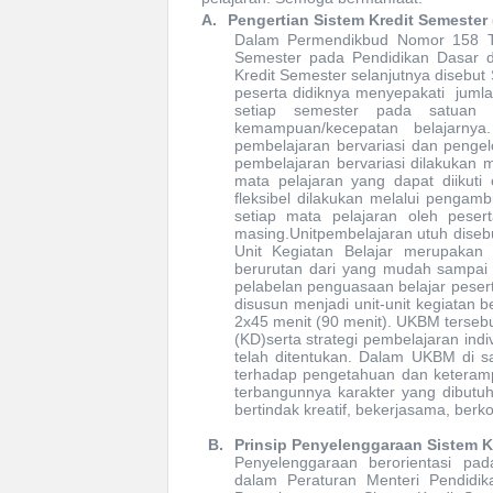
A
.
Pengertian Sistem Kredit Semester
Dalam Permendikbud Nomor 158 Ta
Semester pada Pendidikan Dasar
Kredit Semester selanjutnya disebu
peserta didiknya
menyepakati
jumla
setiap semester pada satuan 
kemampuan/kecepatan belajar
nya
.
pembelajaran bervariasi dan pengelo
pembelajaran bervariasi dilakukan m
mata pelajaran yang dapat diikuti 
fleksibel dilakukan melalui pengamb
setiap mata pelajaran oleh peser
masing.Unitpembelajaran utuh diseb
Unit Kegiatan Belajar merupakan 
berurutan dari yang mudah sampai 
pelabelan penguasaan belajar peser
disusun menjadi unit-unit kegiatan b
2x45 menit (90 menit).
UKB
M
terseb
(
KD
)serta strategi pembelajaran ind
telah ditentukan.
Dalam UKBM di sam
terhadap pengetahuan dan keteram
terbangunnya karakter yang dibutuh
bertindak
kreatif,
be
kerjasama,
ber
k
B.
Prinsip Penyelenggaraan Sistem K
Penyelenggaraan berorientasi pad
dalam Peraturan Menteri Pendid