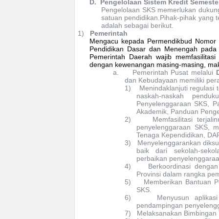
D.
Pengelolaan Sistem Kredit Semeste
Pengelolaan SKS memerlukan dukung
satuan pendidikan.Pihak-pihak yang 
adalah sebagai
berikut.
1)
Pemerintah
Mengacu kepada Permendikbud Nomor 
Pendidikan Dasar dan Menengah pada
Pemerintah Daerah wajib memfasilitasi
dengan kewenangan masing-masing, maka
a.
Pemerintah Pusat melalui
dan Kebudayaan memiliki pera
1)
Menindaklanjuti regulas
naskah-naskah penduk
Penyelenggaraan SKS, P
Akademik, Panduan Penge
2)
Memfasilitasi terja
penyelenggaraan SKS, mi
Tenaga Kependidikan, DAPO
3)
Menyelenggarankan diksus
baik dari sekolah-seko
perbaikan penyelenggaraa
4)
Berkoordinasi denga
Provinsi dalam rangka p
5)
Memberikan Bantuan P
SKS.
6)
Menyusun aplikas
pendampingan penyeleng
7)
Melaksanakan Bimbingan T