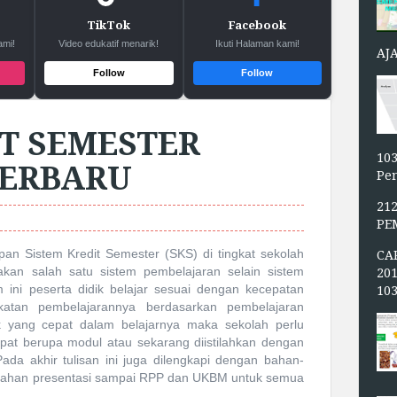
TikTok
Facebook
ami!
Video edukatif menarik!
Ikuti Halaman kami!
AJ
Follow
Follow
IT SEMESTER
103
TERBARU
Pen
21
PE
pan Sistem Kredit Semester (SKS) di tingkat sekolah
CA
an salah satu sistem pembelajaran selain sistem
20
 ini peserta didik belajar sesuai dengan kecepatan
10
katan pembelajarannya berdasarkan pembelajaran
dik yang cepat dalam belajarnya maka sekolah perlu
pat berupa modul atau sekarang diistilahkan dengan
ada akhir tulisan ini juga dilengkapi dengan bahan-
 bahan presentasi sampai RPP dan UKBM untuk semua