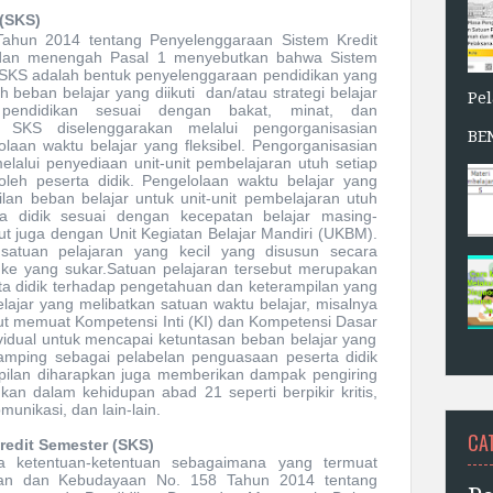
 (SKS)
hun 2014 tentang Penyelenggaraan Sistem Kredit
 dan menengah Pasal 1 menyebutkan
bahwa
Sistem
t SKS adalah bentuk penyelenggaraan pendidikan yang
h beban belajar yang diikuti
dan/atau strategi belajar
Pe
pendidikan sesuai dengan bakat, minat, dan
SKS diselenggarakan melalui pengorganisasian
BE
laan waktu belajar yang fleksibel.
P
engorganisasian
elalui penyediaan unit-unit pembelajaran utuh setiap
oleh peserta didik. Pengelolaan waktu belajar yang
ilan beban belajar untuk unit-unit pembelajaran utuh
ta didik sesuai dengan kecepatan belajar masing-
ut juga dengan Unit Kegiatan Belajar
Mandiri
(UKB
M
).
satuan pelajaran yang kecil yang disusun secara
ke yang sukar.Satuan pelajaran tersebut merupakan
ta didik terhadap pengetahuan dan keterampilan yang
elajar yang melibatkan satuan waktu belajar, misalnya
ut memuat Kompetensi Inti
(
KI
)
dan Kompetensi Dasar
ividual untuk mencapai ketuntasan beban belajar yang
ping sebagai pelabelan penguasaan peserta didik
pilan diharapkan juga memberikan dampak pengiring
kan dalam kehidupan abad 21 seperti berpikir kritis,
omunika
si
, dan lain-lain.
CA
redit Semester (SKS)
a
ketentuan
-ketentuan sebagaimana yang termuat
ikan dan Kebudayaan No. 158 Tahun 2014 tentang