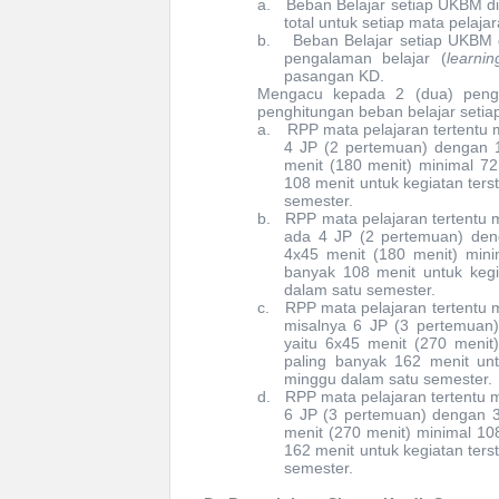
a.
Beban Belajar setiap UKBM d
total untuk setiap mata pelajar
b.
Beban Belajar setiap UKBM 
pengalaman belajar (
learni
pasangan
KD.
Mengacu kepada 2 (dua) penga
penghitungan beban belajar seti
a.
RPP mata pelajaran tertentu 
4 JP (2 pertemuan) dengan
menit (180 menit) minimal 72
108 menit untuk kegiatan ters
semester.
b.
RPP mata pelajaran tertentu 
ada 4 JP (2 pertemuan) d
4x45 menit (180 menit) mini
banyak 108 menit untuk kegia
dalam satu semester.
c.
RPP mata pelajaran tertentu m
misalnya 6 JP (3 pertemua
yaitu 6x45 menit (270 menit
paling banyak 162 menit untu
minggu dalam satu semester.
d.
RPP mata pelajaran tertentu m
6 JP (3 pertemuan) dengan 
menit (270 menit) minimal 10
162 menit untuk kegiatan ters
semester.