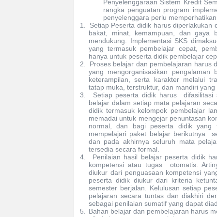
Penyelenggaraan Sistem Kredit Se
rangka penguatan program impleme
penyelenggara perlu memperhatikan 
1.
Setiap Peserta didik
harus
diperlakukan 
bakat, minat, kemampuan, dan gaya
mendukung. Implementasi SKS dimaksud
yang termasuk pembelajar cepat, pembe
hanya untuk peserta didik pembelajar cep
2.
Proses belajar
dan pembelajaran harus 
yang mengorganisasikan pengalaman b
keterampilan, serta karakter melalui t
tatap muka, terstruktur, dan mandiri yang 
3.
Setiap peserta didik
harus
difasilitasi
belajar dalam setiap mata pelajaran seca
didik termasuk kelompok pembelajar la
memadai untuk mengejar penuntasan komp
normal, dan bagi peserta didik yang t
mempelajari paket belajar berikutnya
s
dan pada akhirnya seluruh mata pelaja
tersedia secara formal
.
4.
Penilaian hasil belajar peserta didik
ha
kompetensi
atau tugas
otomatis. Arti
diukur dari penguasaan kompetensi yang 
peserta didik diukur dari kriteria ket
semester berjalan. Kelulusan setiap pes
pelajaran secara tuntas dan diakhiri de
sebagai penilaian sumatif yang dapat dia
5.
Bahan belajar
dan
pembelajaran
harus
m