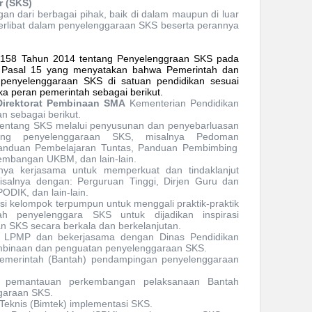
r (SKS)
an dari berbag
a
i
pihak
,
baik di dalam maupun di luar
terlibat dalam penyelenggaraan SKS beserta perannya
158 Tahun 2014 tentang Penyelenggraan SKS pada
 Pasal 15 yang menyatakan bahwa Pemerintah dan
 penyelenggaraan SKS di satuan pendidikan sesuai
 peran pemerintah sebagai berikut.
Direktorat Pembinaan SMA
Kementerian Pendidikan
n sebagai berikut.
i tentang SKS melalui penyusunan dan penyebarluasan
ung penyelenggaraan SKS, misalnya P
edoman
anduan Pembelajaran Tuntas, Panduan Pembimbing
mbangan UKBM, dan lain-lain.
linnya kerjasama untuk memperkuat dan tindaklanjut
salnya dengan: Perguruan Tinggi, Dirjen Guru dan
DIK, dan lain-lain.
i kelompok terpumpun untuk menggali praktik-praktik
lah penyelenggara SKS untuk dijadikan inspirasi
n SKS secara berkala dan berkelanjutan.
n LPMP dan bekerjasama dengan Dinas Pendidikan
embinaan dan penguatan penyelenggaraan SKS.
emerintah (Bantah) pendampingan penyelenggaraan
i pemantauan perkembangan pelaksanaan Bantah
garaan SKS.
eknis (Bimtek) implementasi SKS.