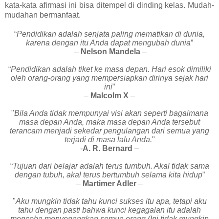
kata-kata afirmasi ini bisa ditempel di dinding kelas. Mudah-
mudahan bermanfaat.
“
Pendidikan adalah senjata paling mematikan di dunia,
karena dengan itu Anda dapat mengubah dunia
”
–
Nelson Mandela
–
“
Pendidikan adalah tiket ke masa depan. Hari esok dimiliki
oleh orang-orang yang mempersiapkan dirinya sejak hari
ini
”
–
Malcolm X
–
"
Bila Anda tidak mempunyai visi akan seperti bagaimana
masa depan Anda, maka masa depan Anda tersebut
terancam menjadi sekedar pengulangan dari semua yang
terjadi di masa lalu Anda.
"
-
A. R. Bernard
–
“
Tujuan dari belajar adalah terus tumbuh. Akal tidak sama
dengan tubuh, akal terus bertumbuh selama kita hidup
”
–
Martimer Adler
–
"
Aku mungkin tidak tahu kunci sukses itu apa, tetapi aku
tahu dengan pasti bahwa kunci kegagalan itu adalah
mencoba menyenangkan semua orang (Ini tidak mungkin