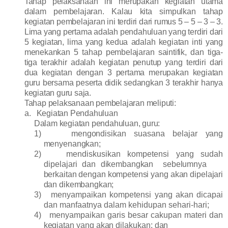
Tahap pelaksanaan ini merupakan kegiatan utama
dalam pembelajaran. Kalau kita simpulkan tahap
kegiatan pembelajaran ini terdiri dari rumus 5 – 5 – 3 – 3.
Lima yang pertama adalah pendahuluan yang terdiri dari
5 kegiatan, lima yang kedua adalah kegiatan inti yang
menekankan 5 tahap pembelajaran saintifik, dan tiga-
tiga terakhir adalah kegiatan penutup yang terdiri dari
dua kegiatan dengan 3 pertama merupakan kegiatan
guru bersama peserta didik sedangkan 3 terakhir hanya
kegiatan guru saja.
Tahap pelaksanaan pembelajaran meliputi:
a.
Kegiatan Pendahuluan
Dalam kegiatan pendahuluan, guru:
1)
mengondisikan suasana belajar yang
menyenangkan;
2)
mendiskusikan
kompetensi
yang
sudah
dipelajari
dan
dikembangkan sebelumnya
berkaitan
dengan
kompetensi yang akan dipelajari
dan dikembangkan;
3)
menyampaikan
kompetensi
yang
akan
dicapai
dan
manfaatnya dalam kehidupan sehari-hari;
4)
menyampaikan
garis
besar
cakupan
materi
dan
kegiatan
yang akan dilakukan; dan