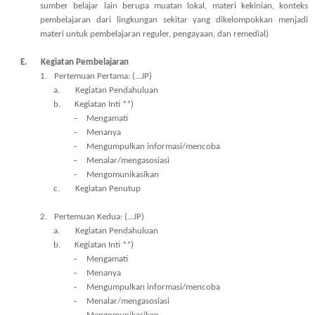
sumber belajar lain berupa muatan lokal, materi kekinian, konteks
pembelajaran dari lingkungan sekitar yang dikelompokkan menjadi
materi untuk pembelajaran reguler, pengayaan, dan remedial)
E.
Kegiatan Pembelajaran
1.
Pertemuan Pertama: (...JP)
a.
Kegiatan Pendahuluan
b.
Kegiatan Inti **)
-
Mengamati
-
Menanya
-
Mengumpulkan informasi/mencoba
-
Menalar/mengasosiasi
-
Mengomunikasikan
c.
Kegiatan Penutup
2.
Pertemuan Kedua: (...JP)
a.
Kegiatan Pendahuluan
b.
Kegiatan Inti **)
-
Mengamati
-
Menanya
-
Mengumpulkan informasi/mencoba
-
Menalar/mengasosiasi
-