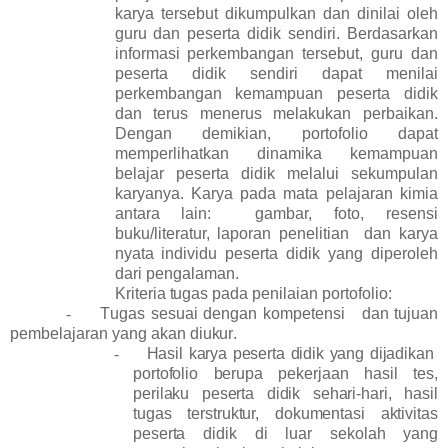
karya tersebut dikumpulkan dan dinilai oleh
guru dan peserta didik sendiri. Berdasarkan
informasi perkembangan tersebut, guru dan
peserta didik sendiri dapat menilai
perkembangan kemampuan peserta didik
dan terus menerus melakukan perbaikan.
Dengan demikian, portofolio dapat
memperlihatkan dinamika kemampuan
belajar peserta didik melalui sekumpulan
karyanya. Karya pada mata pelajaran kimia
antara lain: gambar, foto, resensi
buku/literatur, laporan penelitian dan karya
nyata individu peserta didik yang diperoleh
dari pengalaman.
Kri
t
eria
t
u
ga
s p
a
da
p
e
n
i
l
a
i
a
n
p
o
rt
o
f
o
l
i
o
:
-
T
u
ga
s se
s
u
a
i d
e
n
g
a
n
k
om
p
et
e
n
si d
a
n
t
uju
a
n
p
em
b
e
l
a
jaran
ya
ng
a
ka
n d
i
u
k
u
r
.
-
Hasil karya peserta didik yang dijadikan
portofolio berupa pekerjaan hasil tes,
perilaku peserta didik sehari-hari, hasil
tugas terstruktur, dokumentasi aktivitas
peserta didik di luar sekolah yang