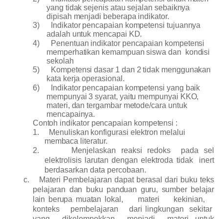
yang tidak sejenis atau sejalan sebaiknya
dipisah menjadi beberapa indikator.
3)
Indikator pencapaian kompetensi tujuannya
adalah untuk mencapai KD.
4)
Penentuan indikator pencapaian kompetensi
memperhatikan kemampuan siswa dan kondisi
sekolah
5)
Kompetensi dasar 1 dan 2 tidak menggunakan
kata kerja operasional.
6)
Indikator pencapaian kompetensi yang baik
mempunyai 3 syarat, yaitu mempunyai KKO,
materi, dan tergambar metode/cara untuk
mencapainya.
Contoh indikator pencapaian kompetensi :
1.
Menuliskan konfigurasi elektron melalui
membaca literatur.
2.
M
e
njelaskan
reaksi redoks pada sel
elektrolisis larutan dengan elektroda tidak inert
berdasarkan data percobaan.
c.
Materi Pembelajaran dapat
berasal dari buku teks
pelajaran
dan buku panduan guru, sumber belajar
lain berupa muatan
lokal, materi kekinian,
konteks pembelajaran dari lingkungan sekitar
yang dikelompokkan menjadi materi untuk