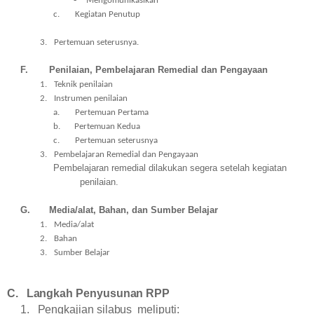
Mengomunikasikan
c.
Kegiatan Penutup
3.
Pertemuan seterusnya.
F.
Penilaian, Pembelajaran Remedial dan Pengayaan
1.
Teknik penilaian
2.
Instrumen penilaian
a.
Pertemuan Pertama
b.
Pertemuan Kedua
c.
Pertemuan seterusnya
3.
Pembelajaran Remedial dan Pengayaan
Pembelajaran remedial dilakukan segera setelah kegiatan
penilaian.
G.
Media/alat, Bahan, dan Sumber Belajar
1.
Media/alat
2.
Bahan
3.
Sumber Belajar
C.
Langkah Penyusunan RPP
1.
Pengkajian
silabus meliputi: