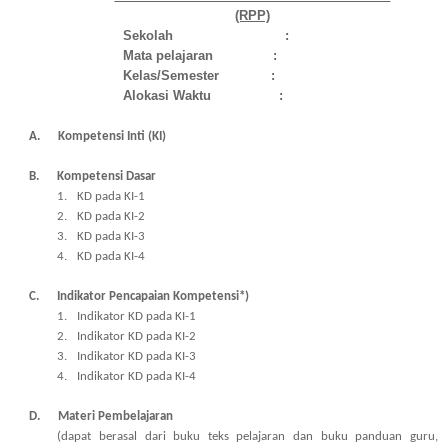
(RPP)
Sekolah
:
Mata pelajaran
:
Kelas/Semester
:
Alokasi Waktu
:
A.
Kompetensi Inti (KI)
B.
Kompetensi Dasar
1.
KD pada KI-1
2.
KD pada KI-2
3.
KD pada KI-3
4.
KD pada KI-4
C.
Indikator Pencapaian Kompetensi*)
1.
Indikator KD pada KI-1
2.
Indikator KD pada KI-2
3.
Indikator KD pada KI-3
4.
Indikator KD pada KI-4
D.
Materi Pembelajaran
(dapat berasal dari buku teks pelajaran dan buku panduan guru,