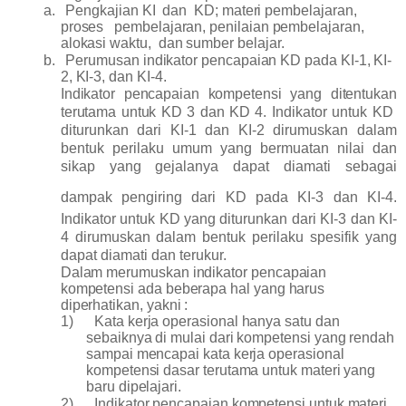
a.
Pengkajian
KI dan KD;
materi
pembelajaran
,
proses pembelajaran, penilaian
pembelajaran
,
alokasi waktu
,
dan sumber belajar
.
b.
Perumusan indikator pencapaian KD pada KI-1, KI-
2, KI-3,
dan KI-4
.
Indikator pencapaian kompetensi yang ditentukan
terutama untuk KD 3 dan KD 4.
Indikator untuk KD
diturunkan dari KI-1 dan KI-2 dirumuskan dalam
bentuk perilaku umum yang bermuatan nilai dan
sikap yang gejalanya dapat diamati sebagai
dampak pengiring dari KD pada KI-3 dan KI-4.
Indikator untuk KD yang diturunkan dari KI-3 dan KI-
4 dirumuskan dalam bentuk perilaku spesifik yang
dapat diamati dan terukur.
Dalam merumuskan indikator pencapaian
kompetensi ada beberapa hal yang harus
diperhatikan, yakni :
1)
Kata kerja operasional hanya satu dan
sebaiknya di mulai dari kompetensi yang rendah
sampai mencapai kata kerja operasional
kompetensi dasar terutama untuk materi yang
baru dipelajari.
2)
Indikator pencapaian kompetensi untuk materi