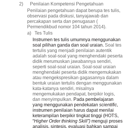
2)
Penilaian Kompetensi Pengetahuan
Penilaian pengetahuan dapat berupa tes tulis,
observasi pada diskusi, tanyajawab dan
percakapan serta dan penugasan (
Permendikbud nomor 104 tahun 2014).
a)
Tes Tulis
Instrumen tes tulis umumnya menggunakan
soal pilihan ganda dan soal uraian
.
Soal tes
tertulis yang menjadi penilaian autentik
adalah soal-soal yang menghendaki peserta
didik merumuskan jawabannya sendiri,
seperti soal-soal uraian. Soal-soal uraian
menghendaki peserta didik mengemukakan
atau mengekspresikan gagasannya dalam
bentuk uraian tertulis dengan menggunakan
kata-katanya sendiri, misalnya
mengemukakan pendapat, berpikir logis,
dan menyimpulkan.
Pada
p
embelajaran
yang
menggunakan
pendekatan
scientific
,
instrumen
p
enilaian harus
dapat
menilai
keterampilan
berpikir
tingkat
tinggi
(HOTS,
“
Higher
Order
t
hinking
Skill”)
menguji
proses
analisis,
sintesis,
evaluasi
bahkan
sampa
i