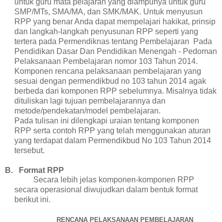
untuk guru mata pelajaran yang diampunya untuk guru
SMP/MTs, SMA/MA, dan SMK/MAK. Untuk menyusun
RPP yang benar Anda dapat mempelajari hakikat, prinsip
dan langkah-langkah penyusunan RPP seperti yang
tertera pada Permendiknas tentang Pembelajaran Pada
Pendidikan Dasar Dan Pendidikan Menengah - Pedoman
Pelaksanaan Pembelajaran nomor 103 Tahun 2014
.
Komponen rencana pelaksanaan pembelajaran yang
sesuai dengan permendikbud no 103 tahun 2014 agak
berbeda dari komponen RPP sebelumnya. Misalnya tidak
dituliskan lagi tujuan pembelajarannya dan
metode/pendekatan/model pembelajaran.
Pada tulisan ini dilengkapi uraian tentang komponen
RPP serta contoh RPP yang telah menggunakan aturan
yang terdapat dalam Permendikbud No 103 Tahun 2014
tersebut.
B.
Format RPP
Secara lebih jelas
komponen-komponen RPP
secara operasional diwujudkan dalam bentuk format
berikut ini.
RENCANA PELAKSANAAN PEMBELAJARAN