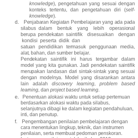
knowledge
),
pengetahuan
yang
sesuai dengan
konteks tertentu, dan pengetahuan diri (
self-
knowledge
).
d.
Penjabaran
Kegiatan
Pembelajaran
yang
ada
pada
silabus
dalam bentuk yang lebih operasional
berupa
pendekatan
saintifik disesuaikan dengan
kondisi peserta didik dan
satuan
pendidikan
termasuk
penggunaan
media,
alat, bahan, dan sumber belajar
.
Pendekatan saintifik ini harus tergambar dalam
model yang kita gunakan. Jadi pendekatan saintifik
merupakan landasan dari sintak-sintak yang sesuai
dengan modelnya. Model yang disarankan antara
lain adalah
discovery learning
,
problem based
learning
, dan
project based learning
.
e.
Penentuan
alokasi
waktu
untuk
setiap
pertemuan
berdasarkan alokasi waktu pada silabus,
selanjutnya
dibagi ke dalam kegiatan pendahuluan,
inti, dan penutup
.
f.
Pengembangan
penilaian
pembelajaran
dengan
cara
menentukan lingkup, teknik, dan instrumen
penilaian,
serta membuat pedoman penskoran
.