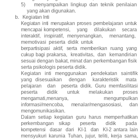
5)
menyampaikan
lingkup
dan
teknik
penilaian
yang
akan
digunakan.
b.
Kegiatan Inti
Kegiatan
inti
merupakan
proses
pembelajaran
untuk
mencapai
kompetensi, yang dilakukan secara
interaktif,
inspiratif,
menyenangkan, menantang,
memotivasi peserta didik untuk
berpartisipasi
aktif,
serta
memberikan
ruang
yang
cukup
bagi
prakarsa, kreativitas, dan kemandirian
sesuai
dengan
bakat, minat dan perkembangan fisik
serta psikologis peserta didik.
Kegiatan
inti
menggunakan
pendekatan
saintifik
yang
disesuaikan dengan karakteristik mata
pelajaran dan peserta
didik. Guru memfasilitasi
peserta didik untuk melakukan proses
mengamati,menanya,
mengumpulkan
informasi/mencoba, menalar/mengasosiasi, dan
mengomunikasikan.
Dalam setiap kegiatan guru harus memperhatikan
perkembangan
sikap peserta didik pada
kompetensi dasar dari KI-1 dan KI-2
antara lain
mensyukuri karunia Tuhan, jujur, teliti, kerja sama,