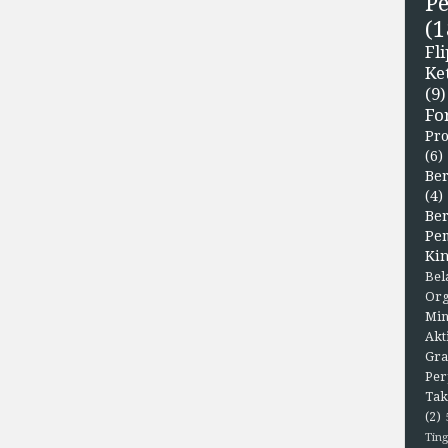
P
(1
F
Ke
(9)
Fo
Pr
(6)
Ber
(4)
Be
Pe
Kin
Bel
Org
Min
Akt
Gra
Per
Tak
(2)
Ting