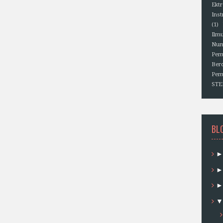
Ektr
Ins
(1)
Ilm
Num
Pem
Berd
Pem
ST
BL