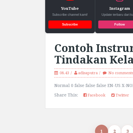
YouTube
Instagram
Subscribe channel kami!
Update terbaru dari k
Subscribe
Follow
Contoh Instru
Tindakan Kela
08.43
adisaputra
No comment
Normal 0 false false false EN-US X-NO
Share This:
Facebook
Twitter
1
2
3