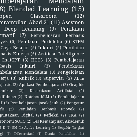
embelajaran Mendalam
8)
Blended Learning
(15)
lipped Classroom
(12)
terampilan Abad 21
(11)
Asesmen
Deep Learning
(9)
Penilaian
rmatif
(7)
Pembelajaran Berbasis
oyek
(6)
Penilaian Portofolio
(6)
STEM
Gaya Belajar
(5)
Inkuiri
(5)
Penilaian
basis Kinerja
(5)
Artificial Intelligence
ChatGPT
(3)
HOTS
(3)
Pembelajaran
rbasis Inkuiri
(3)
Pendekatan
mbelajaran Mendalam
(3)
Pengelolaan
erja
(3)
Rubrik
(3)
Supervisi
(3)
Akun
ajar.id
(2)
Aplikasi Pembelajaran
(2)
Graphic
anizer
(2)
Kecerdasan Artifisial
(2)
dfulness
(2)
NotebookLM
(2)
Pembelajaran
if
(2)
Pembelajaran jarak jauh
(2)
Pengatur
fis
(2)
Penilaian Berbasis Proyek
(2)
pustakaan Digital
(2)
Refleksi
(2)
TKA
(2)
sonomi SOLO
(2)
Tes Kemampuan Akademik
5 E
(1)
5M
(1)
Active Learning
(1)
Berpikir Tingkat
gi
(1)
Diferensiasi
(1)
Dunia Pendidikan
(1)