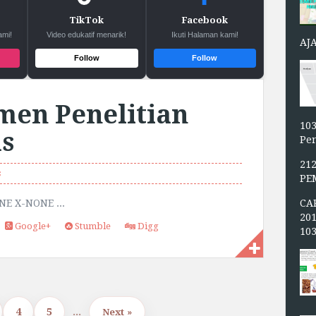
TikTok
Facebook
ami!
Video edukatif menarik!
Ikuti Halaman kami!
AJ
Follow
Follow
men Penelitian
103
s
Pen
21
s
PE
CA
NE X-NONE ...
20
Google+
Stumble
Digg
10
4
5
...
Next »