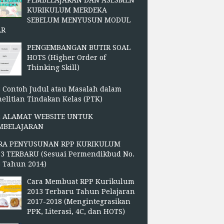
PEMBELAJARAN DAN ASESMEN
KURIKULUM MERDEKA
SEBELUM MENYUSUN MODUL
AR
PENGEMBANGAN BUTIR SOAL
HOTS (Higher Order of
Thinking Skill)
 Contoh Judul atau Masalah dalam
elitian Tindakan Kelas (PTK)
2 ALAMAT WEBSITE UNTUK
MBELAJARAN
RA PENYUSUNAN RPP KURIKULUM
13 TERBARU (Sesuai Permendikbud No.
3 Tahun 2014)
Cara Membuat RPP Kurikulum
2013 Terbaru Tahun Pelajaran
2017-2018 (Mengintegrasikan
PPK, Literasi, 4C, dan HOTS)