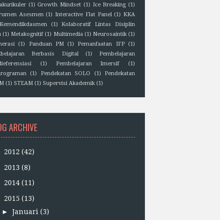
akurikuler
(1)
Growth Mindset
(1)
Ice Breaking
(1)
trumen Asesmen
(1)
Interactive Flat Panel
(1)
KKA
Kemendikdasmen
(1)
Kolaboratif Lintas Disiplin
u
(1)
Metakognitif
(1)
Multimedia
(1)
Neurosaintik
(1)
erasi
(1)
Panduan PM
(1)
Pemanfaatan IFP
(1)
belajaran Berbasis Digital
(1)
Pembelajaran
ieferensiasi
(1)
Pembelajaran Imersif
(1)
rograman
(1)
Pendekatan SOLO
(1)
Pendekatan
EM
(1)
STEAM
(1)
Supervisi Akademik
(1)
OG ARCHIVE
►
2012
(42)
►
2013
(8)
►
2014
(11)
▼
2015
(13)
►
Januari
(3)