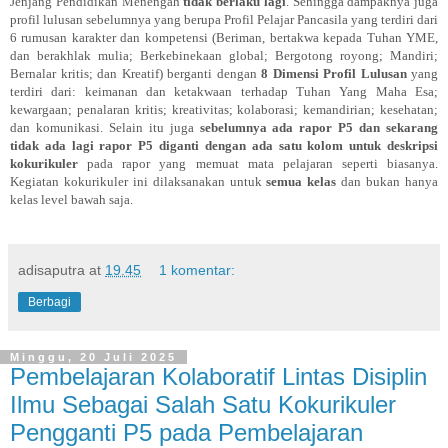
Jenjang Pendidikan Menengah
tidak berlaku lagi
. Sehingga dampaknya juga
profil lulusan sebelumnya yang berupa Profil Pelajar Pancasila yang terdiri dari
6 rumusan karakter dan kompetensi (Beriman, bertakwa kepada Tuhan YME,
dan berakhlak mulia; Berkebinekaan global; Bergotong royong; Mandiri;
Bernalar kritis; dan Kreatif) berganti dengan
8 Dimensi Profil Lulusan
yang
terdiri dari: keimanan dan ketakwaan terhadap Tuhan Yang Maha Esa;
kewargaan; penalaran kritis; kreativitas; kolaborasi; kemandirian; kesehatan;
dan komunikasi. Selain itu juga
sebelumnya ada rapor P5 dan sekarang
tidak ada lagi rapor P5 diganti dengan ada satu kolom untuk deskripsi
kokurikuler
pada rapor yang memuat mata pelajaran seperti biasanya.
Kegiatan kokurikuler ini dilaksanakan untuk
semua kelas
dan bukan hanya
kelas level bawah saja.
adisaputra
at
19.45
1 komentar:
Berbagi
Minggu, 20 Juli 2025
Pembelajaran Kolaboratif Lintas Disiplin
Ilmu Sebagai Salah Satu Kokurikuler
Pengganti P5 pada Pembelajaran