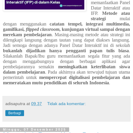
memanfaatkan Panel
Datar Interaktif atau
IFP.
Metode atau
strategi
mulai
dengan menggunakan
catatan tempel, integrasi multimedia,
gamifikasi,
flipped classroom
, kunjungan virtual sampai dengan
merekam pembelajaran
. Masing-masing metode atau strategi ini
dilengkapi langsung dengan tautan yang dapat diakses langsung.
Jadi semoga dengan adanya Panel Datar Interaktif ini di sekolah
bukanlah dijadikan hanya pengganti papan tulis biasa
.
Silakanlah Bapak/Ibu guru memanfaatkan segala fitur yang ada
dengan menggabungnya dengan berbagai aplikasi agar
pembelajarannya semakin
meningkatkan keterlibatan siswa
dalam pembelajaran
. Pada akhirnya akan terwujud tujuan utama
pemerintah untuk
mempercepat digitalisasi pembelajaran dan
memeratakan mutu pendidikan di seluruh Indonesia
.
adisaputra
at
09.37
Tidak ada komentar:
Berbagi
Minggu, 07 Desember 2025