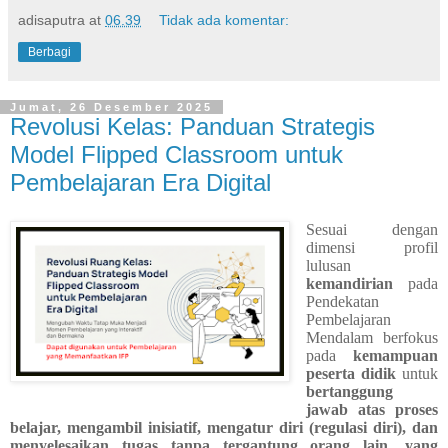
adisaputra
at
06.39
Tidak ada komentar:
Berbagi
Jumat, 26 Desember 2025
Revolusi Kelas: Panduan Strategis
Model Flipped Classroom untuk
Pembelajaran Era Digital
Sesuai dengan
dimensi profil
lulusan
kemandirian
pada
Pendekatan
Pembelajaran
Mendalam berfokus
pada
kemampuan
peserta didik
untuk
bertanggung
jawab atas proses
belajar, mengambil inisiatif, mengatur diri (regulasi diri), dan
menyelesaikan tugas tanpa tergantung orang lain, yang