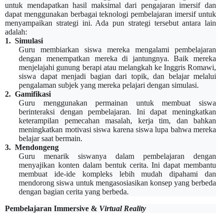
untuk mendapatkan hasil maksimal dari pengajaran imersif dan
dapat menggunakan berbagai teknologi pembelajaran imersif untuk
menyampaikan strategi ini.
Ada pun strategi tersebut antara lain
adalah:
1.
Simulasi
Guru membiarkan siswa mereka mengalami pe
mbe
lajaran
dengan menempatkan mereka di jantungnya. Baik mereka
menjelajahi gunung berapi atau melangkah ke Inggris Romawi,
siswa dapat menjadi bagian dari topik, dan belajar melalui
pengalaman subjek yang mereka pelajari dengan simulasi.
2.
Gamifikasi
Guru menggunakan permainan untuk membuat siswa
berinteraksi dengan pe
mbe
lajaran. Ini dapat meningkatkan
keterampilan pemecahan masalah, kerja tim, dan bahkan
meningkatkan motivasi siswa karena siswa lupa bahwa mereka
belajar saat bermain.
3.
Mendongeng
Guru me
narik
siswanya dalam pe
mbe
lajaran dengan
menyajikan konten dalam bentuk cerita. Ini dapat membantu
membuat ide-ide kompleks lebih mudah dipahami dan
mendorong siswa untuk mengasosiasikan konsep yang berbeda
dengan bagian cerita yang berbeda.
Pembelajaran Immersive &
V
irtual
R
eality