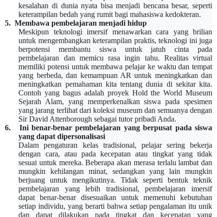
kesalahan di dunia nyata bisa menjadi bencana besar, seperti
keterampilan bedah yang rumit bagi mahasiswa kedokteran.
5.
Membawa pembelajaran menjadi hidup
Meskipun teknologi imersif menawarkan cara yang brilian
untuk mengembangkan keterampilan praktis, teknologi ini juga
berpotensi membantu
siswa
untuk jatuh cinta pada
pembelajaran dan memicu rasa ingin tahu. Realitas virtual
memiliki potensi untuk membawa pelajar ke waktu dan tempat
yang berbeda, dan kemampuan AR untuk meningkatkan dan
meningkatkan pemahaman kita tentang dunia di sekitar kita.
Contoh yang bagus adalah proyek Hold the World Museum
Sejarah Alam, yang memperkenalkan siswa pada spesimen
yang jarang terlihat dari koleksi museum
dan semuanya dengan
Sir David Attenborough sebagai tutor pribadi Anda.
6.
Ini benar-benar pembelajaran yang berpusat pada
siswa
yang dapat dipersonalisasi
Dalam pengaturan kelas tradisional, pelajar sering bekerja
dengan cara, atau pada kecepatan atau tingkat yang tidak
sesuai untuk mereka. Beberapa akan merasa terlalu lambat dan
mungkin kehilangan minat, sedangkan yang lain mungkin
berjuang untuk mengikutinya. Tidak seperti bentuk teknik
pembelajaran yang lebih tradisional, pembelajaran imersif
dapat benar-benar disesuaikan untuk memenuhi kebutuhan
setiap individu, yang berarti bahwa setiap pengalaman itu unik
dan dapat dilakukan pada tingkat dan kecepatan yang