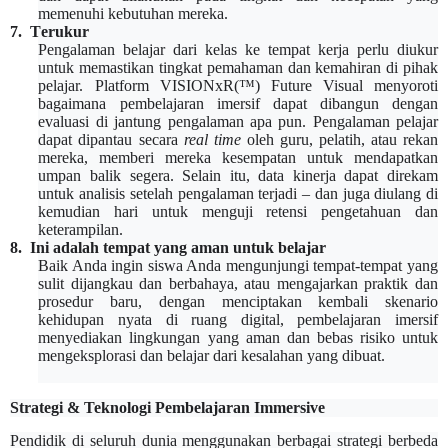
memenuhi kebutuhan mereka.
7.
T
erukur
Pengalaman belajar dari kelas ke tempat kerja perlu diukur
untuk memastikan tingkat pemahaman dan kemahiran di pihak
pelajar. Platform VISIONxR(™) Future Visual menyoroti
bagaimana pembelajaran imersif dapat dibangun dengan
evaluasi di jantung pengalaman apa pun. Pengalaman pelajar
dapat dipantau secara
real time
oleh guru, pelatih, atau rekan
mereka, memberi mereka kesempatan untuk mendapatkan
umpan balik segera. Selain itu, data kinerja dapat direkam
untuk analisis setelah pengalaman terjadi – dan juga diulang di
kemudian hari untuk menguji retensi pengetahuan dan
keterampilan.
8.
Ini adalah tempat yang aman untuk belajar
Baik Anda ingin siswa Anda mengunjungi tempat-tempat yang
sulit dijangkau dan berbahaya, atau mengajarkan praktik dan
prosedur baru, dengan menciptakan kembali skenario
kehidupan nyata di ruang digital, pembelajaran imersif
menyediakan lingkungan yang aman dan bebas risiko untuk
mengeksplorasi dan belajar dari kesalahan yang dibuat.
Strategi & Teknologi Pembelajaran Immersive
Pendidik di seluruh dunia menggunakan berbagai strategi berbeda