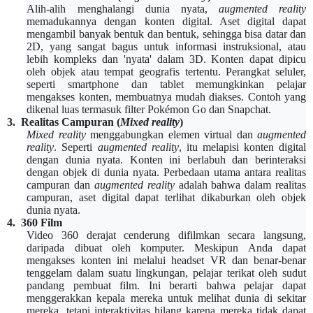
Alih-alih menghalangi dunia nyata,
augmented reality
memadukannya dengan konten digital. Aset digital dapat
mengambil banyak bentuk dan bentuk, sehingga bisa datar dan
2D, yang sangat bagus untuk informasi instruksional, atau
lebih kompleks dan 'nyata' dalam 3D. Konten dapat dipicu
oleh objek atau tempat geografis tertentu. Perangkat seluler,
seperti smartphone dan tablet memungkinkan pelajar
mengakses konten, membuatnya mudah diakses. Contoh yang
dikenal luas termasuk filter Pokémon Go dan Snapchat.
3.
Realitas Campuran
(
Mixed reality
)
Mixed reality
menggabungkan elemen virtual dan
augmented
reality
. Seperti
augmented reality
, itu melapisi konten digital
dengan dunia nyata. Konten ini berlabuh dan berinteraksi
dengan objek di dunia nyata. Perbedaan utama antara realitas
campuran dan
augmented reality
adalah bahwa dalam realitas
campuran, aset digital dapat terlihat dikaburkan oleh objek
dunia nyata.
4.
360 Film
Video 360 derajat cenderung difilmkan secara langsung,
daripada dibuat oleh komputer. Meskipun Anda dapat
mengakses konten ini melalui headset VR dan benar-benar
tenggelam dalam suatu lingkungan, pelajar terikat oleh sudut
pandang pembuat film. Ini berarti bahwa pelajar dapat
menggerakkan kepala mereka untuk melihat dunia di sekitar
mereka, tetapi interaktivitas hilang karena mereka tidak dapat