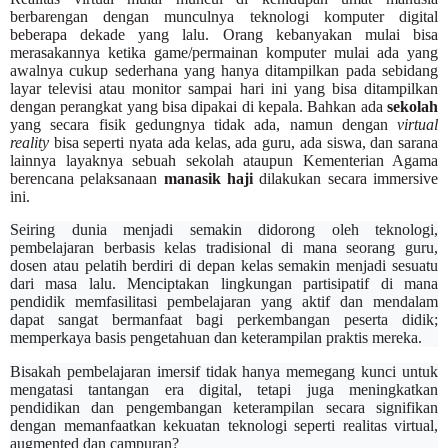
berbarengan dengan munculnya teknologi komputer digital
beberapa dekade yang lalu. Orang kebanyakan mulai bisa
merasakannya ketika game/permainan komputer mulai ada yang
awalnya cukup sederhana yang hanya ditampilkan pada sebidang
layar televisi atau monitor sampai hari ini yang bisa ditampilkan
dengan perangkat yang bisa dipakai di kepala. Bahkan ada
sekolah
yang secara fisik gedungnya tidak ada, namun dengan
virtual
reality
bisa seperti nyata ada kelas, ada guru, ada siswa, dan sarana
lainnya layaknya sebuah sekolah ataupun Kementerian Agama
berencana pelaksanaan
manasik haji
dilakukan secara immersive
ini.
Seiring dunia menjadi semakin didorong oleh teknologi,
pembelajaran berbasis kelas tradisional di mana seorang guru,
dosen atau pelatih berdiri di depan kelas semakin menjadi sesuatu
dari masa lalu. Menciptakan lingkungan partisipatif di mana
pendidik memfasilitasi pembelajaran yang aktif dan mendalam
dapat sangat bermanfaat bagi perkembangan peserta didik;
memperkaya basis pengetahuan dan keterampilan praktis mereka.
Bisakah pembelajaran imersif tidak hanya memegang kunci untuk
mengatasi tantangan era digital, tetapi juga meningkatkan
pendidikan dan pengembangan keterampilan secara signifikan
dengan memanfaatkan kekuatan teknologi seperti realitas virtual,
augmented dan campuran?