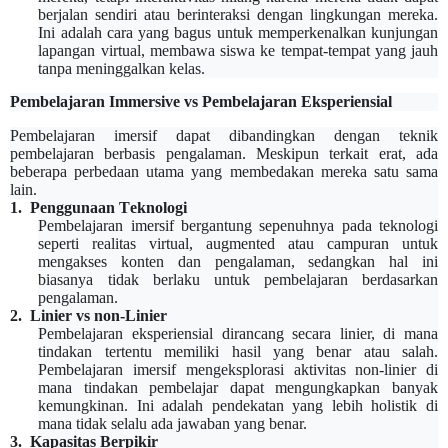
berjalan sendiri atau berinteraksi dengan lingkungan mereka.
Ini adalah cara yang bagus untuk memperkenalkan kunjungan
lapangan virtual, membawa siswa ke tempat-tempat yang jauh
tanpa meninggalkan kelas.
Pembelajaran Immersive vs Pembelajaran Eksperiensial
Pembelajaran imersif dapat dibandingkan dengan teknik
pembelajaran
berbasis
pengalaman. Meskipun terkait erat, ada
beberapa perbedaan utama yang membedakan mereka satu sama
lain.
1.
Penggunaan
T
eknologi
Pembelajaran imersif bergantung sepenuhnya pada teknologi
seperti realitas virtual, augmented atau campuran untuk
mengakses konten dan pengalaman, sedangkan hal ini
biasanya tidak berlaku untuk pembelajaran berdasarkan
pengalaman.
2.
Linier vs non-
L
inier
Pembelajaran eksperiensial dirancang secara linier, di mana
tindakan tertentu memiliki hasil yang benar atau salah.
Pembelajaran imersif mengeksplorasi aktivitas non-linier di
mana tindakan pembelajar dapat mengungkapkan banyak
kemungkinan. Ini adalah pendekatan yang lebih holistik di
mana tidak selalu ada jawaban yang benar.
3.
Kapasitas
B
erpikir