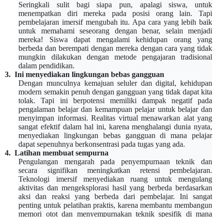
Seringkali sulit bagi siapa pun, apalagi siswa, untuk
menempatkan diri mereka pada posisi orang lain. Tapi
pembelajaran imersif mengubah itu. Apa cara yang lebih baik
untuk memahami seseorang dengan benar, selain menjadi
mereka! Siswa dapat mengalami kehidupan orang yang
berbeda dan berempati dengan mereka dengan cara yang tidak
mungkin dilakukan dengan metode pengajaran tradisional
dalam pendidikan.
3.
Ini menyediakan lingkungan bebas gangguan
Dengan munculnya kemajuan seluler dan digital, kehidupan
modern semakin penuh dengan gangguan yang tidak dapat kita
tolak. Tapi ini berpotensi memiliki dampak negatif pada
pengalaman belajar dan kemampuan pelajar untuk belajar dan
menyimpan informasi. Realitas virtual menawarkan alat yang
sangat efektif dalam hal ini, karena menghalangi dunia nyata,
menyediakan lingkungan bebas gangguan di mana pelajar
dapat sepenuhnya berkonsentrasi pada tugas yang ada.
4.
Latihan membuat sempurna
Pengulangan mengarah pada penyempurnaan teknik dan
secara signifikan meningkatkan retensi pembelajaran.
Teknologi imersif menyediakan ruang untuk mengulang
aktivitas dan mengeksplorasi hasil yang berbeda berdasarkan
aksi dan reaksi yang berbeda dari pembelajar. Ini sangat
penting untuk pelatihan praktis, karena membantu membangun
memori otot dan menyempurnakan teknik spesifik di mana