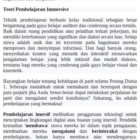
Teori Pembelajaran Immersive
Teknik pembelajaran berbasis kelas tradisional sebagian besar
bergantung pada gaya belajar auditori dan
cenderung secara
tertulis.
Baik dalam ruang pendidikan atau pelatihan terkait pekerjaan, ini
memiliki keterbatasan yang signifikan dan diakui secara luas. Setiap
siswa
adalah unik dan ini tercermin pada bagaimana mereka
memproses dan menyimpan informasi. Dan bagi banyak orang,
menyediakan konten yang menarik dan interaktif menawarkan
pengalaman belajar yang lebih inklusif dan mudah diakses,
terutama bagi mereka yang cenderung pada gaya belajar visual dan
kinestetik.
Bayangkan belajar tentang kehidupan di parit selama Perang Dunia
1
.
Seberapa mudahkah untuk memahami dan berempati dengan
para prajurit jika Anda benar-benar dapat melakukan perjalanan ke
parit dan mengalami sendiri kondisinya? Sekarang, itu adalah
pembelajaran yang
bermakna
!
Pembelajaran imersif
melibatkan penggunaan teknologi untuk
menciptakan lingkungan digital atau buatan yang imersif. Pendidik
kemudian '
me
mbawa
' siswa mereka ke dalam topik pengajaran,
membiarkan mereka
mengalami
dan
berinteraksi
dengan
pembelajaran, bukan hanya membaca atau mendengarnya.