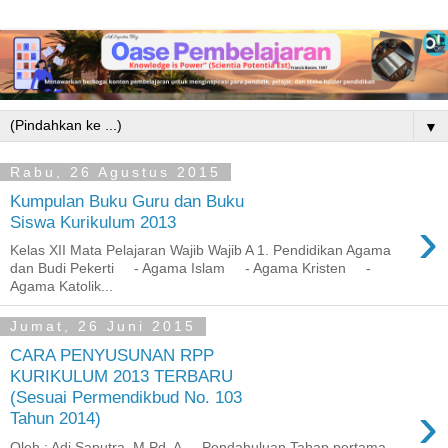
▼
Rabu, 26 Agustus 2015
Kumpulan Buku Guru dan Buku
›
Siswa Kurikulum 2013
Kelas XII Mata Pelajaran Wajib Wajib A 1. Pendidikan Agama
dan Budi Pekerti - Agama Islam - Agama Kristen -
Agama Katolik...
Jumat, 26 Juni 2015
CARA PENYUSUNAN RPP
KURIKULUM 2013 TERBARU
(Sesuai Permendikbud No. 103
›
Tahun 2014)
Oleh : Adi Saputra, M.Pd A. Pendahuluan Tahap pertama