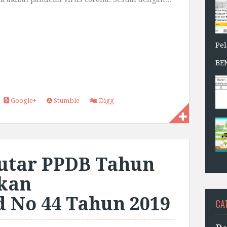
Pe
BE
Google+
Stumble
Digg
utar PPDB Tahun
rkan
 No 44 Tahun 2019
CA