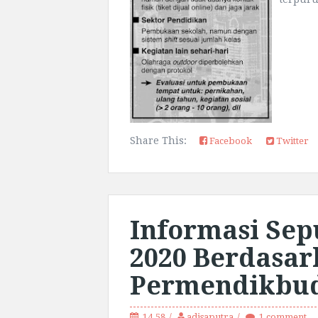
Share This:
Facebook
Twitter
Informasi Sep
2020 Berdasa
Permendikbud
14.58
adisaputra
1 comment