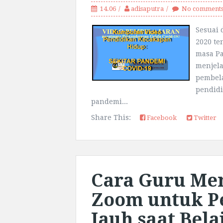
14.06
adisaputra
No comment
Sesuai
2020 te
masa Pa
menjela
pembela
pendidi
pandemi...
Share This:
Facebook
Twitter
Cara Guru Me
Zoom untuk P
Jauh saat Bel