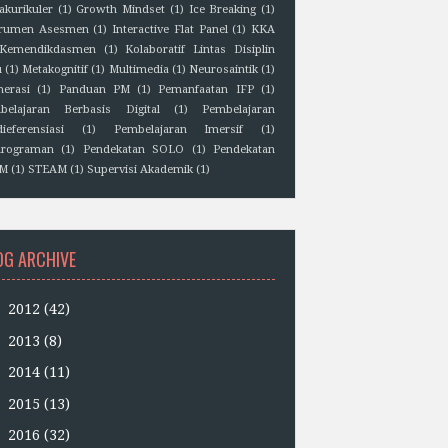
akurikuler
(1)
Growth Mindset
(1)
Ice Breaking
(1)
trumen Asesmen
(1)
Interactive Flat Panel
(1)
KKA
Kemendikdasmen
(1)
Kolaboratif Lintas Disiplin
u
(1)
Metakognitif
(1)
Multimedia
(1)
Neurosaintik
(1)
erasi
(1)
Panduan PM
(1)
Pemanfaatan IFP
(1)
belajaran Berbasis Digital
(1)
Pembelajaran
ieferensiasi
(1)
Pembelajaran Imersif
(1)
rograman
(1)
Pendekatan SOLO
(1)
Pendekatan
EM
(1)
STEAM
(1)
Supervisi Akademik
(1)
OG ARCHIVE
►
2012
(42)
►
2013
(8)
►
2014
(11)
►
2015
(13)
►
2016
(32)