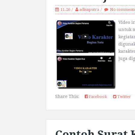
11.26
adisaputra
No comment
Video i
untuk m
kegiata
diguna
karakte
juga di
Share This:
Facebook
Twitter
Contoh Surat 