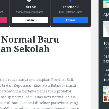
TikTok
Facebook
ami!
Video edukatif menarik!
Ikuti Halaman kami!
AJ
Follow
Follow
 Normal Baru
103
dan Sekolah
Pen
21
PE
s
CA
20
tah rencananya menetapkan Provinsi Bali,
10
rta dan Kepulauan Riau atau Batam menjadi
percontohan pertama penerapan protokol
 hidup normal baru alias new normal dalam
pemulihan ekonomi di sektor pariwisata yang
k akibat pandemi virus corona. Sesuai dengan...