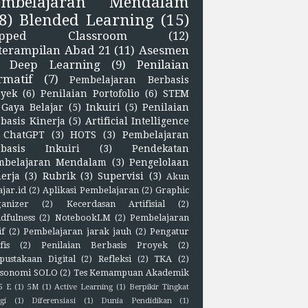
embelajaran Mendalam
8)
Blended Learning
(15)
lipped Classroom
(12)
terampilan Abad 21
(11)
Asesmen
Deep Learning
(9)
Penilaian
rmatif
(7)
Pembelajaran Berbasis
oyek
(6)
Penilaian Portofolio
(6)
STEM
Gaya Belajar
(5)
Inkuiri
(5)
Penilaian
basis Kinerja
(5)
Artificial Intelligence
ChatGPT
(3)
HOTS
(3)
Pembelajaran
rbasis Inkuiri
(3)
Pendekatan
mbelajaran Mendalam
(3)
Pengelolaan
erja
(3)
Rubrik
(3)
Supervisi
(3)
Akun
ajar.id
(2)
Aplikasi Pembelajaran
(2)
Graphic
anizer
(2)
Kecerdasan Artifisial
(2)
dfulness
(2)
NotebookLM
(2)
Pembelajaran
if
(2)
Pembelajaran jarak jauh
(2)
Pengatur
fis
(2)
Penilaian Berbasis Proyek
(2)
pustakaan Digital
(2)
Refleksi
(2)
TKA
(2)
sonomi SOLO
(2)
Tes Kemampuan Akademik
5 E
(1)
5M
(1)
Active Learning
(1)
Berpikir Tingkat
gi
(1)
Diferensiasi
(1)
Dunia Pendidikan
(1)