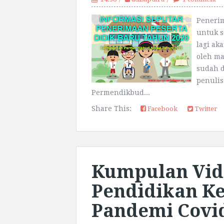
Penerim
untuk s
lagi ak
oleh ma
sudah d
penuli
Permendikbud...
Share This:
Facebook
Twitter
Kumpulan Vid
Pendidikan K
Pandemi Covi