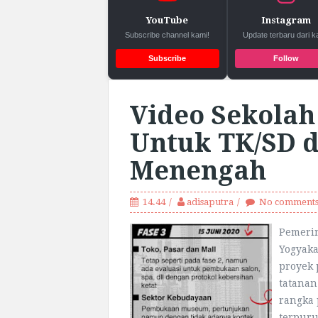
YouTube
Instagram
Subscribe channel kami!
Update terbaru dari k
Subscribe
Follow
Video Sekolah
Untuk TK/SD 
Menengah
14.44
adisaputra
No comment
Pemerin
Yogyaka
proyek 
tatanan
rangka 
terpuru