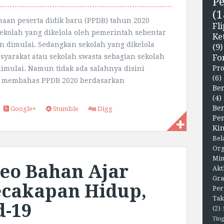
P
(1
aan peserta didik baru (PPDB) tahun 2020
F
ekolah yang dikelola oleh pemerintah sebentar
Ke
an dimulai. Sedangkan sekolah yang dikelola
(9)
Fo
syarakat atau sekolah swasta sebagian sekolah
Pr
imulai. Namun tidak ada salahnya disini
(6)
s membahas PPDB 2020 berdasarkan
Ber
(4)
Be
Google+
Stumble
Digg
Pe
Kin
Bel
Org
Min
eo Bahan Ajar
Akt
Gra
ecakapan Hidup,
Per
Tak
d-19
(2)
Ting