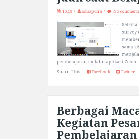
16.18
adisaputra
No comment
Selama 
survey 
memberi
sama si
menjela
pembelajaran melalui aplikasi Zoom.
Share This:
Facebook
Twitter
Berbagai Mac
Kegiatan Pesa
Pembelajaran