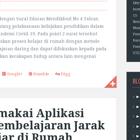
Ektr
s
Ins
(1)
 dengan Surat Edaran Mendikbud No 4 Tahun
Ilm
ntang pelaksanaan kebijakan pendidikan dalam
Num
ndemi Covid-19. Pada point 2 surat tersebut
Pem
Berd
skan proses belajar di rumah dengan metode
Pem
jaran daring dan dapat difokuskan kepada pada
ST
kan kecakapan hidup antara lain mengenai
Google+
Stumble
Digg
BL
makai Aplikasi
embelajaran Jarak
ajar di Rumah