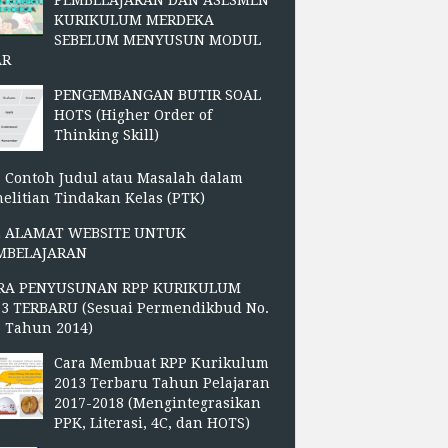
PEMBELAJARAN DAN ASESMEN
KURIKULUM MERDEKA
SEBELUM MENYUSUN MODUL
AR
PENGEMBANGAN BUTIR SOAL
HOTS (Higher Order of
Thinking Skill)
 Contoh Judul atau Masalah dalam
elitian Tindakan Kelas (PTK)
2 ALAMAT WEBSITE UNTUK
MBELAJARAN
RA PENYUSUNAN RPP KURIKULUM
13 TERBARU (Sesuai Permendikbud No.
3 Tahun 2014)
Cara Membuat RPP Kurikulum
2013 Terbaru Tahun Pelajaran
2017-2018 (Mengintegrasikan
PPK, Literasi, 4C, dan HOTS)