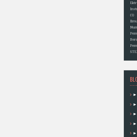
Ektr
Ins
(1)
Ilm
Num
Pem
Berd
Pem
ST
BL