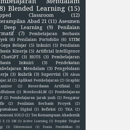
embelajaran Mendalam
8)
Blended Learning
(15)
lipped Classroom
(12)
terampilan Abad 21
(11)
Asesmen
Deep Learning
(9)
Penilaian
rmatif
(7)
Pembelajaran Berbasis
oyek
(6)
Penilaian Portofolio
(6)
STEM
Gaya Belajar
(5)
Inkuiri
(5)
Penilaian
basis Kinerja
(5)
Artificial Intelligence
ChatGPT
(3)
HOTS
(3)
Pembelajaran
rbasis Inkuiri
(3)
Pendekatan
mbelajaran Mendalam
(3)
Pengelolaan
erja
(3)
Rubrik
(3)
Supervisi
(3)
Akun
ajar.id
(2)
Aplikasi Pembelajaran
(2)
Graphic
anizer
(2)
Kecerdasan Artifisial
(2)
dfulness
(2)
NotebookLM
(2)
Pembelajaran
if
(2)
Pembelajaran jarak jauh
(2)
Pengatur
fis
(2)
Penilaian Berbasis Proyek
(2)
pustakaan Digital
(2)
Refleksi
(2)
TKA
(2)
sonomi SOLO
(2)
Tes Kemampuan Akademik
5 E
(1)
5M
(1)
Active Learning
(1)
Berpikir Tingkat
gi
(1)
Diferensiasi
(1)
Dunia Pendidikan
(1)