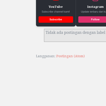
YouTube
Instagram
Subscribe channel kami!
Update terbaru dari k
Subscribe
Follow
Tidak ada postingan dengan labe
Langganan:
Postingan (Atom)