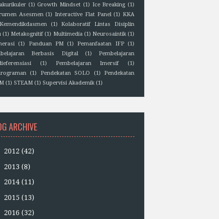
akurikuler
(1)
Growth Mindset
(1)
Ice Breaking
(1)
trumen Asesmen
(1)
Interactive Flat Panel
(1)
KKA
Kemendikdasmen
(1)
Kolaboratif Lintas Disiplin
u
(1)
Metakognitif
(1)
Multimedia
(1)
Neurosaintik
(1)
erasi
(1)
Panduan PM
(1)
Pemanfaatan IFP
(1)
belajaran Berbasis Digital
(1)
Pembelajaran
ieferensiasi
(1)
Pembelajaran Imersif
(1)
rograman
(1)
Pendekatan SOLO
(1)
Pendekatan
EM
(1)
STEAM
(1)
Supervisi Akademik
(1)
OG ARCHIVE
►
2012
(42)
►
2013
(8)
►
2014
(11)
►
2015
(13)
►
2016
(32)