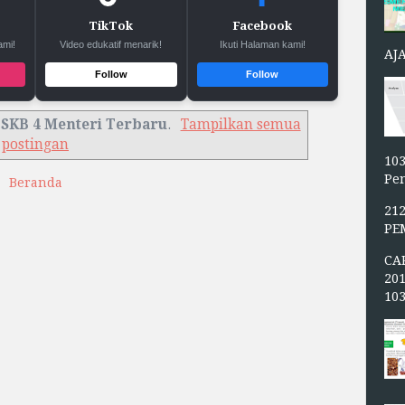
TikTok
Facebook
ami!
Video edukatif menarik!
Ikuti Halaman kami!
AJ
Follow
Follow
l
SKB 4 Menteri Terbaru
.
Tampilkan semua
postingan
103
Pen
Beranda
21
PE
CA
20
10