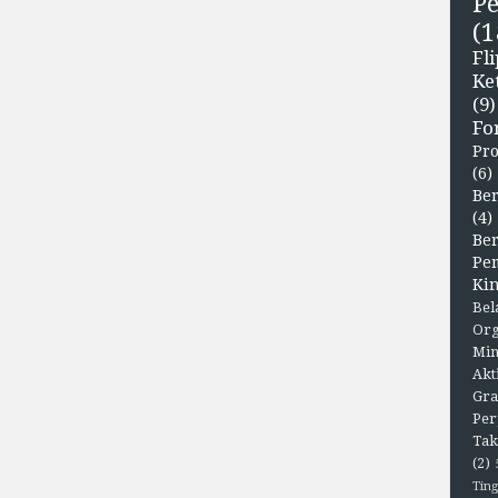
P
(1
F
Ke
(9)
Fo
Pr
(6)
Ber
(4)
Be
Pe
Kin
Bel
Org
Min
Akt
Gra
Per
Tak
(2)
Ting