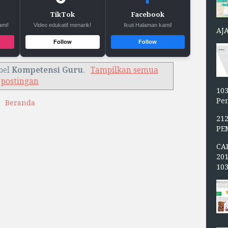
TikTok
Facebook
ami!
Video edukatif menarik!
Ikuti Halaman kami!
AJ
Follow
Follow
bel
Kompetensi Guru
.
Tampilkan semua
postingan
103
Pen
Beranda
21
PE
CA
20
10