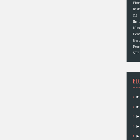
Ektr
Ins
(1)
Ilm
Num
Pem
Berd
Pem
ST
BL