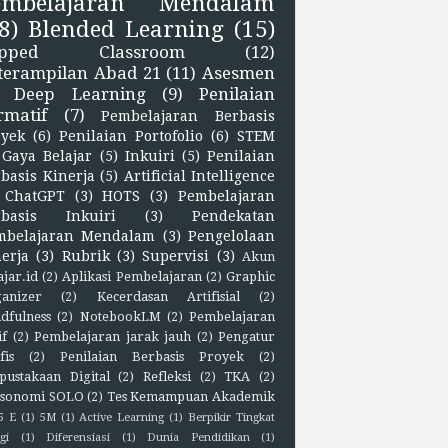
embelajaran Mendalam
8)
Blended Learning
(15)
lipped Classroom
(12)
terampilan Abad 21
(11)
Asesmen
Deep Learning
(9)
Penilaian
rmatif
(7)
Pembelajaran Berbasis
oyek
(6)
Penilaian Portofolio
(6)
STEM
Gaya Belajar
(5)
Inkuiri
(5)
Penilaian
basis Kinerja
(5)
Artificial Intelligence
ChatGPT
(3)
HOTS
(3)
Pembelajaran
rbasis Inkuiri
(3)
Pendekatan
mbelajaran Mendalam
(3)
Pengelolaan
erja
(3)
Rubrik
(3)
Supervisi
(3)
Akun
ajar.id
(2)
Aplikasi Pembelajaran
(2)
Graphic
anizer
(2)
Kecerdasan Artifisial
(2)
dfulness
(2)
NotebookLM
(2)
Pembelajaran
if
(2)
Pembelajaran jarak jauh
(2)
Pengatur
fis
(2)
Penilaian Berbasis Proyek
(2)
pustakaan Digital
(2)
Refleksi
(2)
TKA
(2)
sonomi SOLO
(2)
Tes Kemampuan Akademik
5 E
(1)
5M
(1)
Active Learning
(1)
Berpikir Tingkat
gi
(1)
Diferensiasi
(1)
Dunia Pendidikan
(1)