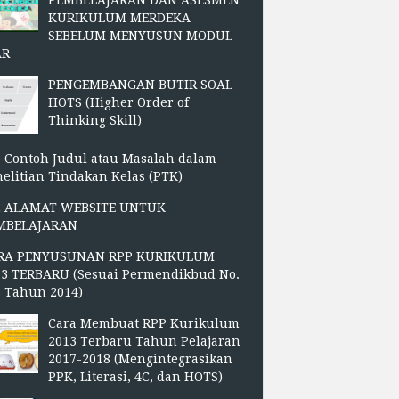
PEMBELAJARAN DAN ASESMEN
KURIKULUM MERDEKA
SEBELUM MENYUSUN MODUL
AR
PENGEMBANGAN BUTIR SOAL
HOTS (Higher Order of
Thinking Skill)
 Contoh Judul atau Masalah dalam
elitian Tindakan Kelas (PTK)
2 ALAMAT WEBSITE UNTUK
MBELAJARAN
RA PENYUSUNAN RPP KURIKULUM
13 TERBARU (Sesuai Permendikbud No.
3 Tahun 2014)
Cara Membuat RPP Kurikulum
2013 Terbaru Tahun Pelajaran
2017-2018 (Mengintegrasikan
PPK, Literasi, 4C, dan HOTS)