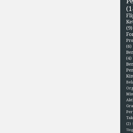
P
(1
F
Ke
(9)
Fo
Pr
(6)
Ber
(4)
Be
Pe
Kin
Bel
Org
Min
Akt
Gra
Per
Tak
(2)
Ting