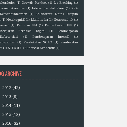
akurikuler
(1)
Growth Mindset
(1)
Ice Breaking
(1)
trumen Asesmen
(1)
Interactive Flat Panel
(1)
KKA
Kemendikdasmen
(1)
Kolaboratif Lintas Disiplin
u
(1)
Metakognitif
(1)
Multimedia
(1)
Neurosaintik
(1)
erasi
(1)
Panduan PM
(1)
Pemanfaatan IFP
(1)
belajaran Berbasis Digital
(1)
Pembelajaran
ieferensiasi
(1)
Pembelajaran Imersif
(1)
rograman
(1)
Pendekatan SOLO
(1)
Pendekatan
EM
(1)
STEAM
(1)
Supervisi Akademik
(1)
OG ARCHIVE
►
2012
(42)
►
2013
(8)
►
2014
(11)
►
2015
(13)
►
2016
(32)