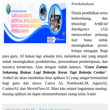
Pendahuluan
Dunia pendidikan terus
berkembang, dan
teknologi
Artificial
Intelligence
(AI)
menawarkan peluang
luar biasa untuk
meningkatkan proses
belajar mengajar. Bagi
para guru, AI bukan lagi sekadar tren, melainkan alat yang ampuh
untuk meningkatkan produktivitas, personalisasi pembelajaran, dan
memicu kreativitas. Atau dengan istilah lainnya, “
Guru Zaman
Sekarang Bukan Lagi Bekerja Keras Tapi Bekerja Cerdas
”.
Artikel ini akan membahas lima aplikasi AI yang sangat bermanfaat
bagi guru dan siswa: Canva AI, NotebookLM, AgnesAI,
ConkerAI, dan MovieFlowAI. Mari kita selami bagaimana masing-
masing aplikasi ini dapat mentransformasi ruang kelas Anda!
adisaputra
at
07.39
Tidak ada komentar: