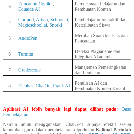
Education Copilot
,
Perencanaan Pelajaran dan
3
Eduaide AI
Pembuatan Konten
Curipod
,
Alissu
,
School.ai
,
Pembelajaran Interaktif dan
4
Magicschool.ai
,
Snorkl
Keterlibatan Siswa
Merubah Suara ke Teks dan
5
AudioPen
Pencatatan
Deteksi Plagiarisme dan
6
Turnitin
Integritas Akademik
Manajemen Pemeringkatan
7
Gradescope
dan Penilaian
Penulisan AI dan
8
Elephas
,
ChatOn
,
Frank AI
Pembuatan Konten Kreatif
Aplikasi AI lebih banyak lagi dapat dilihat pada:
Oase
Pembelajaran
Namun untuk menggunakan ChatGPT supaya efektif sesuai
kebutuhan guru dalam pembelajaran diperlukan
Kalimat Perintah