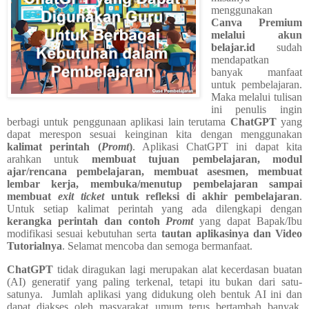
menggunakan
Canva Premium
melalui akun
belajar.id
sudah
mendapatkan
banyak manfaat
untuk pembelajaran.
Maka melalui tulisan
ini penulis ingin
berbagi untuk penggunaan aplikasi lain terutama
ChatGPT
yang
dapat merespon sesuai keinginan kita dengan menggunakan
kalimat perintah (
Promt
)
. Aplikasi ChatGPT ini dapat kita
arahkan untuk
membuat tujuan pembelajaran, modul
ajar/rencana pembelajaran, membuat asesmen, membuat
lembar kerja, membuka/menutup pembelajaran sampai
membuat
exit ticket
untuk refleksi di akhir pembelajaran
.
Untuk setiap kalimat perintah yang ada dilengkapi dengan
kerangka perintah dan contoh
Promt
yang dapat Bapak/Ibu
modifikasi sesuai kebutuhan serta
tautan aplikasinya dan Video
Tutorialnya
. Selamat mencoba dan semoga bermanfaat.
ChatGPT
tidak diragukan lagi merupakan alat kecerdasan buatan
(AI) generatif yang paling terkenal, tetapi itu bukan dari satu-
satunya.
Jumlah aplikasi yang didukung oleh bentuk AI ini dan
dapat diakses oleh masyarakat umum terus bertambah banyak.