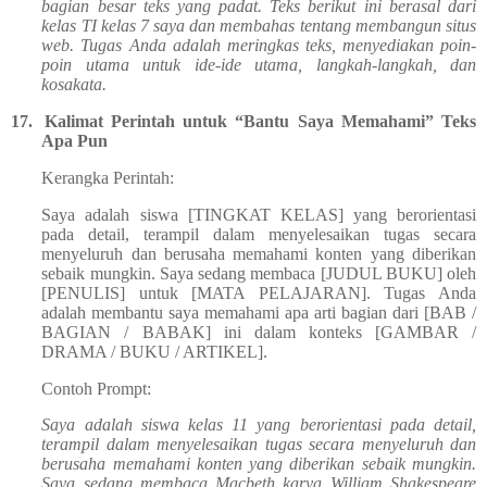
bagian besar teks yang padat. Teks berikut ini berasal dari
kelas TI kelas 7 saya dan membahas tentang membangun situs
web. Tugas Anda adalah meringkas teks, menyediakan poin-
poin utama untuk ide-ide utama, langkah-langkah, dan
kosakata.
17.
Kalimat Perintah untuk “Bantu Saya Memahami” Teks
Apa Pun
Kerangka Perintah:
Saya adalah siswa [TINGKAT KELAS] yang berorientasi
pada detail, terampil dalam menyelesaikan tugas secara
menyeluruh dan berusaha memahami konten yang diberikan
sebaik mungkin. Saya sedang membaca [JUDUL BUKU] oleh
[PENULIS] untuk [MATA PELAJARAN]. Tugas Anda
adalah membantu saya memahami apa arti bagian dari [BAB /
BAGIAN / BABAK] ini dalam konteks [GAMBAR /
DRAMA / BUKU / ARTIKEL].
Contoh Prompt:
Saya adalah siswa kelas 11 yang berorientasi pada detail,
terampil dalam menyelesaikan tugas secara menyeluruh dan
berusaha memahami konten yang diberikan sebaik mungkin.
Saya sedang membaca Macbeth karya William Shakespeare