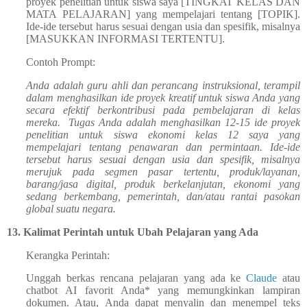
proyek penelitian untuk siswa saya [TINGKAT KELAS DAN
MATA PELAJARAN] yang mempelajari tentang [TOPIK].
Ide-ide tersebut harus sesuai dengan usia dan spesifik, misalnya
[MASUKKAN INFORMASI TERTENTU].
Contoh Prompt:
Anda adalah guru ahli dan perancang instruksional, terampil
dalam menghasilkan ide proyek kreatif untuk siswa Anda yang
secara efektif berkontribusi pada pembelajaran di kelas
mereka. Tugas Anda adalah menghasilkan 12-15 ide proyek
penelitian untuk siswa ekonomi kelas 12 saya yang
mempelajari tentang penawaran dan permintaan. Ide-ide
tersebut harus sesuai dengan usia dan spesifik, misalnya
merujuk pada segmen pasar tertentu, produk/layanan,
barang/jasa digital, produk berkelanjutan, ekonomi yang
sedang berkembang, pemerintah, dan/atau rantai pasokan
global suatu negara.
13.
Kalimat Perintah untuk Ubah Pelajaran yang Ada
Kerangka Perintah:
Unggah berkas rencana pelajaran yang ada ke
Claude
atau
chatbot AI favorit Anda* yang memungkinkan lampiran
dokumen. Atau, Anda dapat menyalin dan menempel teks