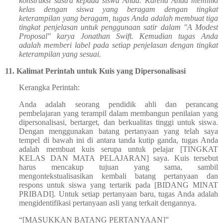
konstruksi sastra kepada siswa Anda. Karena Anda memiliki
kelas dengan siswa yang beragam dengan tingkat
keterampilan yang beragam, tugas Anda adalah membuat tiga
tingkat penjelasan untuk penggunaan satir dalam "A Modest
Proposal" karya Jonathan Swift. Kemudian tugas Anda
adalah memberi label pada setiap penjelasan dengan tingkat
keterampilan yang sesuai.
11.
Kalimat Perintah untuk Kuis yang Dipersonalisasi
Kerangka Perintah:
Anda adalah seorang pendidik ahli dan perancang
pembelajaran yang terampil dalam membangun penilaian yang
dipersonalisasi, bertarget, dan berkualitas tinggi untuk siswa.
Dengan menggunakan batang pertanyaan yang telah saya
tempel di bawah ini di antara tanda kutip ganda, tugas Anda
adalah membuat kuis serupa untuk pelajar [TINGKAT
KELAS DAN MATA PELAJARAN] saya. Kuis tersebut
harus mencakup tujuan yang sama, sambil
mengontekstualisasikan kembali batang pertanyaan dan
respons untuk siswa yang tertarik pada [BIDANG MINAT
PRIBADI]. Untuk setiap pertanyaan baru, tugas Anda adalah
mengidentifikasi pertanyaan asli yang terkait dengannya.
“[MASUKKAN BATANG PERTANYAAN]”