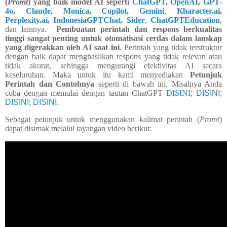
(
Promt
) yang baik model AI seperti
ChatGPT
,
OpenAI
,
GPT-
4o
,
Claude
,
Monica
,
Copilot
,
Gemini
,
Kharacter.ai
,
Perplexity.ai
,
IndonesiaGPTChat
,
Sider
,
ChatGPTEducation
,
dan lainnya.
Pembuatan perintah dan respons berkualitas
tinggi sangat penting untuk otomatisasi cerdas dalam lanskap
yang digerakkan oleh AI saat ini
. Perintah yang tidak terstruktur
dengan baik dapat menghasilkan respons yang tidak relevan atau
tidak akurat, sehingga mengurangi efektivitas AI secara
keseluruhan. Maka untuk itu kami menyediakan
Petunjuk
Perintah dan Contohnya
seperti di bawah ini. Misalnya Anda
coba dengan memulai dengan tautan ChatGPT
DISINI
;
DISINI
;
DISINI
;
DISINI
.
Sebagai petunjuk untuk menggunakan kalimat perintah (
Promt
)
dapat disimak melalui tayangan video berikut: