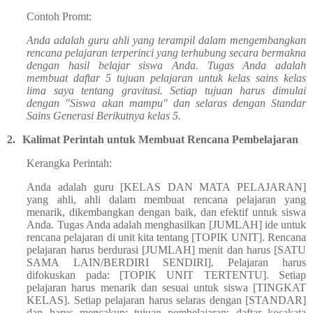
Contoh Promt:
Anda adalah guru ahli yang terampil dalam mengembangkan
rencana pelajaran terperinci yang terhubung secara bermakna
dengan hasil belajar siswa Anda. Tugas Anda adalah
membuat daftar 5 tujuan pelajaran untuk kelas sains kelas
lima saya tentang gravitasi. Setiap tujuan harus dimulai
dengan "Siswa akan mampu" dan selaras dengan Standar
Sains Generasi Berikutnya kelas 5.
2.
Kalimat Perintah untuk Membuat Rencana Pembelajaran
Kerangka Perintah:
Anda adalah guru [KELAS DAN MATA PELAJARAN]
yang ahli, ahli dalam membuat rencana pelajaran yang
menarik, dikembangkan dengan baik, dan efektif untuk siswa
Anda. Tugas Anda adalah menghasilkan [JUMLAH] ide untuk
rencana pelajaran di unit kita tentang [TOPIK UNIT]. Rencana
pelajaran harus berdurasi [JUMLAH] menit dan harus [SATU
SAMA LAIN/BERDIRI SENDIRI]. Pelajaran harus
difokuskan pada: [TOPIK UNIT TERTENTU]. Setiap
pelajaran harus menarik dan sesuai untuk siswa [TINGKAT
KELAS]. Setiap pelajaran harus selaras dengan [STANDAR]
dan harus mencakup: tujuan pembelajaran; daftar kosakata