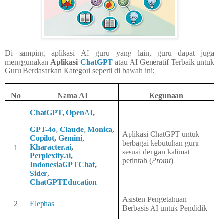
Di samping aplikasi AI guru yang lain, guru dapat juga
menggunakan
Aplikasi
ChatGPT
atau AI Generatif Terbaik untuk
Guru Berdasarkan Kategori seperti di bawah ini:
No
Nama AI
Kegunaan
ChatGPT
,
OpenAI
,
GPT-4o
,
Claude
,
Monica
,
Aplikasi ChatGPT untuk
Copilot
,
Gemini
,
berbagai kebutuhan guru
Kharacter.ai
,
1
sesuai dengan kalimat
Perplexity.ai
,
perintah (
Promt
)
IndonesiaGPTChat
,
Sider
,
ChatGPTEducation
Asisten Pengetahuan
2
Elephas
Berbasis AI untuk Pendidik