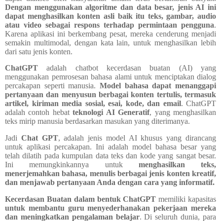
Dengan menggunakan algoritme dan data besar, jenis AI ini
dapat menghasilkan konten asli baik itu teks, gambar, audio
atau video sebagai respons terhadap permintaan pengguna
.
Karena aplikasi ini berkembang pesat, mereka cenderung menjadi
semakin multimodal, dengan kata lain, untuk menghasilkan lebih
dari satu jenis konten.
ChatGPT
adalah chatbot kecerdasan buatan (AI) yang
menggunakan pemrosesan bahasa alami untuk menciptakan dialog
percakapan seperti manusia.
Model bahasa dapat menanggapi
pertanyaan dan menyusun berbagai konten tertulis, termasuk
artikel, kiriman media sosial, esai, kode, dan email
.
ChatGPT
adalah contoh hebat
teknologi AI Generatif
, yang menghasilkan
teks mirip manusia berdasarkan masukan yang diterimanya.
Jadi
Chat GPT
, adalah jenis model AI khusus yang dirancang
untuk aplikasi percakapan. Ini adalah model bahasa besar yang
telah dilatih pada kumpulan data teks dan kode yang sangat besar.
Ini memungkinkannya untuk
menghasilkan teks,
menerjemahkan bahasa, menulis berbagai jenis konten kreatif,
dan menjawab pertanyaan Anda dengan cara yang informatif.
Kecerdasan Buatan dalam bentuk ChatGPT
memiliki kapasitas
untuk membantu guru menyederhanakan pekerjaan mereka
dan meningkatkan pengalaman belajar
. Di seluruh dunia, para