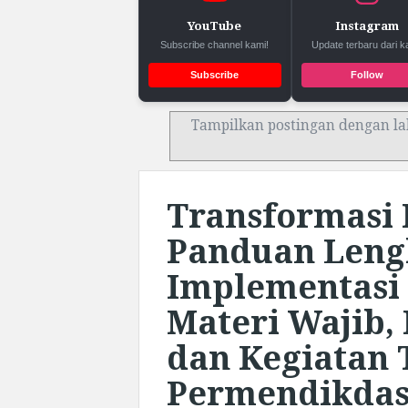
YouTube
Instagram
Subscribe channel kami!
Update terbaru dari k
Subscribe
Follow
Tampilkan postingan dengan la
Transformasi 
Panduan Leng
Implementasi
Materi Wajib, 
dan Kegiatan
Permendikdas