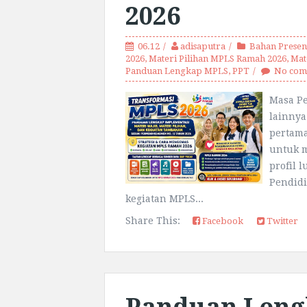
2026
06.12
adisaputra
Bahan Presen
2026
,
Materi Pilihan MPLS Ramah 2026
,
Mat
Panduan Lengkap MPLS
,
PPT
No com
Masa P
lainnya
pertama
untuk 
profil 
Pendid
kegiatan MPLS...
Share This:
Facebook
Twitter