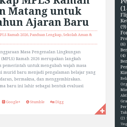
gkap MPLS Ramah
P
(1
an Matang untuk
F
hun Ajaran Baru
Ke
(9)
Fo
PLS Ramah 2026
,
Panduan Lengkap
,
Sekolah Aman &
Pr
(6)
Ber
enggaraan Masa Pengenalan Lingkungan
(4)
h (MPLS) Ramah 2026 merupakan langkah
Be
is pemerintah untuk mengubah wajah masa
Pe
si murid baru menjadi pengalaman belajar yang
Kin
Bel
adaran, bermakna, dan menggembirakan.
Org
ma baru ini lahir sebagai bentuk evaluasi
Min
Akt
Gra
Google+
Stumble
Digg
Per
Tak
(2)
Ting