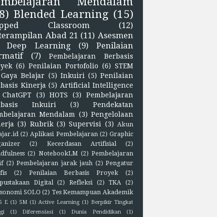
embelajaran Mendalam
8)
Blended Learning
(15)
lipped Classroom
(12)
terampilan Abad 21
(11)
Asesmen
Deep Learning
(9)
Penilaian
rmatif
(7)
Pembelajaran Berbasis
oyek
(6)
Penilaian Portofolio
(6)
STEM
Gaya Belajar
(5)
Inkuiri
(5)
Penilaian
basis Kinerja
(5)
Artificial Intelligence
ChatGPT
(3)
HOTS
(3)
Pembelajaran
rbasis Inkuiri
(3)
Pendekatan
mbelajaran Mendalam
(3)
Pengelolaan
erja
(3)
Rubrik
(3)
Supervisi
(3)
Akun
ajar.id
(2)
Aplikasi Pembelajaran
(2)
Graphic
anizer
(2)
Kecerdasan Artifisial
(2)
dfulness
(2)
NotebookLM
(2)
Pembelajaran
if
(2)
Pembelajaran jarak jauh
(2)
Pengatur
fis
(2)
Penilaian Berbasis Proyek
(2)
pustakaan Digital
(2)
Refleksi
(2)
TKA
(2)
sonomi SOLO
(2)
Tes Kemampuan Akademik
5 E
(1)
5M
(1)
Active Learning
(1)
Berpikir Tingkat
gi
(1)
Diferensiasi
(1)
Dunia Pendidikan
(1)