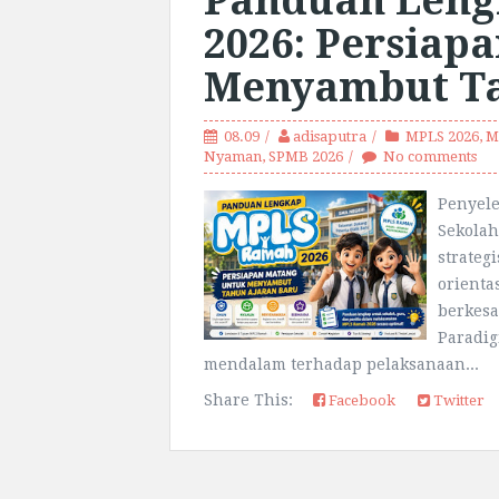
Panduan Len
2026: Persiap
Menyambut Ta
08.09
adisaputra
MPLS 2026
,
M
Nyaman
,
SPMB 2026
No comments
Penyel
Sekola
strateg
orienta
berkes
Paradig
mendalam terhadap pelaksanaan...
Share This:
Facebook
Twitter