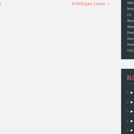
Ektr
a
Postingan Lama →
Ins
(1)
Ilm
Num
Pem
Berd
Pem
ST
BL