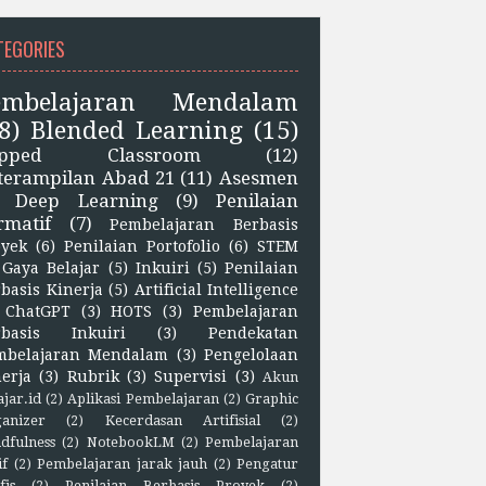
TEGORIES
embelajaran Mendalam
8)
Blended Learning
(15)
lipped Classroom
(12)
terampilan Abad 21
(11)
Asesmen
Deep Learning
(9)
Penilaian
rmatif
(7)
Pembelajaran Berbasis
oyek
(6)
Penilaian Portofolio
(6)
STEM
Gaya Belajar
(5)
Inkuiri
(5)
Penilaian
basis Kinerja
(5)
Artificial Intelligence
ChatGPT
(3)
HOTS
(3)
Pembelajaran
rbasis Inkuiri
(3)
Pendekatan
mbelajaran Mendalam
(3)
Pengelolaan
erja
(3)
Rubrik
(3)
Supervisi
(3)
Akun
ajar.id
(2)
Aplikasi Pembelajaran
(2)
Graphic
anizer
(2)
Kecerdasan Artifisial
(2)
dfulness
(2)
NotebookLM
(2)
Pembelajaran
if
(2)
Pembelajaran jarak jauh
(2)
Pengatur
fis
(2)
Penilaian Berbasis Proyek
(2)