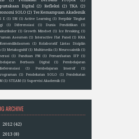
pustakaan Digital
(2)
Refleksi
(2)
TKA
(2)
sonomi SOLO
(2)
Tes Kemampuan Akademik
5 E
(1)
5M
(1)
Active Learning
(1)
Berpikir Tingkat
gi
(1)
Diferensiasi
(1)
Dunia Pendidikan
(1)
akurikuler
(1)
Growth Mindset
(1)
Ice Breaking
(1)
trumen Asesmen
(1)
Interactive Flat Panel
(1)
KKA
Kemendikdasmen
(1)
Kolaboratif Lintas Disiplin
u
(1)
Metakognitif
(1)
Multimedia
(1)
Neurosaintik
(1)
erasi
(1)
Panduan PM
(1)
Pemanfaatan IFP
(1)
belajaran Berbasis Digital
(1)
Pembelajaran
ieferensiasi
(1)
Pembelajaran Imersif
(1)
rograman
(1)
Pendekatan SOLO
(1)
Pendekatan
EM
(1)
STEAM
(1)
Supervisi Akademik
(1)
OG ARCHIVE
►
2012
(42)
►
2013
(8)