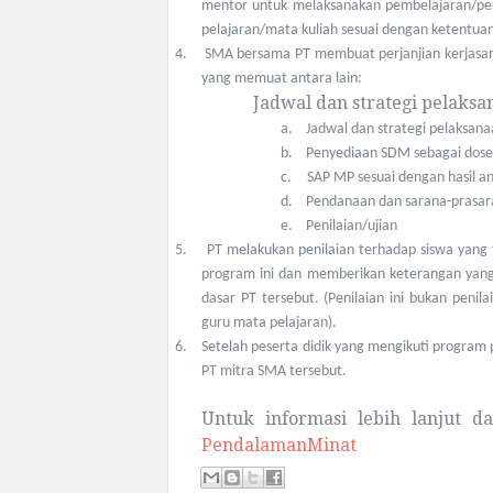
mentor untuk melaksanakan pembelajaran/pe
pelajaran/mata kuliah sesuai dengan ketentua
4.
SMA bersama PT membuat perjanjian kerjasa
yang memuat antara lain:
Jadwal dan strategi pelaks
a.
Jadwal dan strategi pelaksan
b.
Penyediaan SDM sebagai dose
c.
SAP MP sesuai dengan hasil an
d.
Pendanaan dan sarana-prasa
e.
Penilaian/ujian
5.
PT melakukan penilaian terhadap siswa yang
program ini dan memberikan keterangan ya
dasar PT tersebut. (Penilaian ini bukan peni
guru mata pelajaran).
6.
Setelah peserta didik yang mengikuti program 
PT mitra SMA tersebut.
Untuk informasi lebih lanjut 
PendalamanMinat