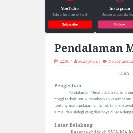
YouTube
Instagram
Subscribe channel kami!
Update terbaru dari k
Subscribe
Follow
Pendalaman M
22.36
adisaputra
No comment
Oleh :
Pengertian
Pendalaman Minat adalah suatu prog
tinggi terkait untuk memberikan kesempatan
tentang mata pelajaran.
Untuk tahapan awal
Kimia, dan Biologi yang dipilihnya di SMA den
Latar Belakang
Peserta didik di SMA/MA K