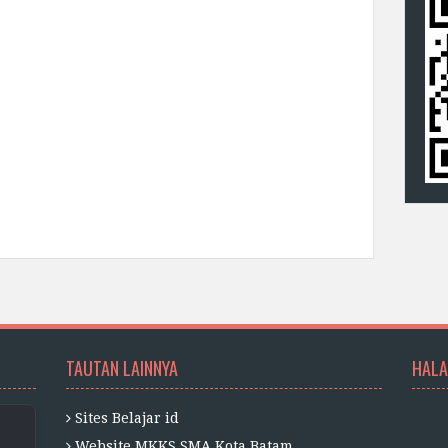
TAUTAN LAINNYA
HALA
Sites Belajar id
Website MKKS SMA Kota Batam