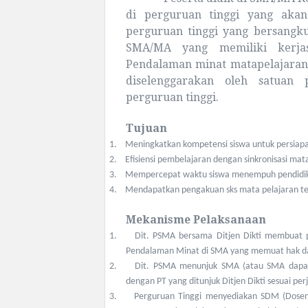
di perguruan tinggi yang akan
perguruan tinggi yang bersangkut
SMA/MA yang memiliki kerjas
Pendalaman minat matapelajaran
diselenggarakan oleh satuan
perguruan tinggi.
Tujuan
1.
Meningkatkan kompetensi siswa untuk persiapa
2.
Efisiensi pembelajaran dengan sinkronisasi mat
3.
Mempercepat waktu siswa menempuh pendidika
4.
Mendapatkan pengakuan sks mata pelajaran ter
Mekanisme Pelaksanaan
1.
Dit. PSMA bersama Ditjen Dikti membuat 
Pendalaman Minat di SMA yang memuat hak dan
2.
Dit. PSMA menunjuk SMA (atau SMA dapat
dengan PT yang ditunjuk Ditjen Dikti sesuai per
3.
Perguruan Tinggi menyediakan SDM (Dosen