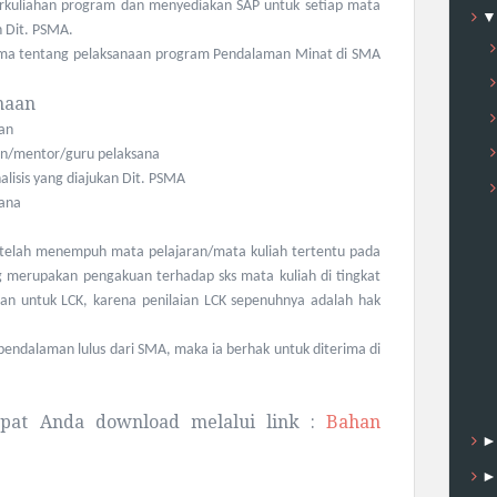
rkuliahan program dan menyediakan SAP untuk setiap mata
n Dit. PSMA.
ma tentang pelaksanaan program Pendalaman Minat di SMA
anaan
aan
n/mentor/guru pelaksana
alisis yang diajukan Dit. PSMA
rana
 telah menempuh mata pelajaran/mata kuliah tertentu pada
ng merupakan pengakuan terhadap
sks
mata kuliah di tingkat
laian untuk LCK, karena penilaian LCK sepenuhnya adalah hak
pendalaman lulus dari SMA, maka ia berhak untuk diterima di
dapat Anda download melalui link :
Bahan