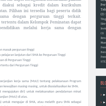
 diakui sebagai kredit dalam kurikulum
Per
Tak
an. Pilihan ini tersedia bagi peserta didik
(2)
ama dengan perguruan tinggi terkait.
Ting
 tertentu dalam Kelompok Peminatan dapat
Ektr
 pendidikan melalui kerja sama dengan
Ins
(1)
Ilm
Num
Pem
n masuk perguruan tinggi
Berd
a pelajaran lanjutan dari SMA ke Perguruan Tinggi
Pem
n di Perguruan Tinggi
ST
tentu dari Perguruan Tinggi
perjanjian kerja sama (MoU) tentang pelaksanaan Program
BL
 kewajiban masing-masing, untuk disosialisasikan ke SMA.
 mengajukan diri) untuk melaksanakan pendalaman minat
janjian (MoU) di atas.
) untuk mengajar di SMA, atau melatih guru SMA sebagai