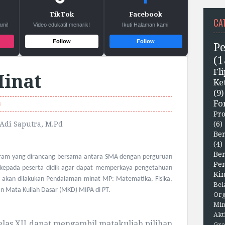
TikTok
Facebook
CA
ami!
Video edukatif menarik!
Ikuti Halaman kami!
Follow
Follow
P
(1
F
inat
Ke
(9)
Fo
s
Pr
 Adi Saputra, M.Pd
(6)
Ber
(4)
Be
ram yang dirancang bersama antara SMA dengan perguruan
Pe
 kepada peserta didik agar dapat memperkaya pengetahuan
Kin
 akan dilakukan Pendalaman minat MP: Matematika, Fisika,
Bel
gan Mata Kuliah Dasar (MKD) MIPA di PT.
Org
Min
Akt
elas XII dapat mengambil matakuliah pilihan
Gra