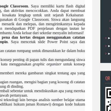
oogle Classroom
. Saya memiliki kartu flash digital
g
, dan aktivitas mencocokkan. Anda dapat me
mbuat
t kosakata lengkap untuk unit sejarah Kekaisaran
igunakan di Google
Classroom
. Siswa akan langsung
, menarik dan melepas, dan mengirimkannya kepada
n mendapatkan PDF penjelasan dengan tautan ke
mbantu Anda keluar dari
sekedar menyalin informasi
!
an pena dan kertas
dengan menggunakan catatan
mpin
. Saya mencetak slide Power
Point saya dan
atan
catatan rumpang
untuk dimasukkan ke dalam buku
konsep penting di papan tulis dan mengundang siswa
kata
menggunakan
graphic organizer
untuk konsep
 memberi mereka gambaran singkat tentang apa yang
QR
gian ruangan, mengisi bagian yang kosong di catatan
ung di dinding.
kembali sebentar untuk mendiskusikan apa yang mereka
njawab pertanyaan.
i teknologi lain
berupa
analisis sumber
belajar
utama
difikasi hukum jaman Romawi)
dengan kode hukum