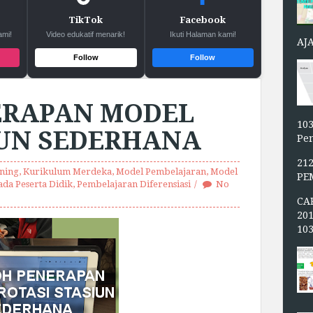
TikTok
Facebook
ami!
Video edukatif menarik!
Ikuti Halaman kami!
AJ
Follow
Follow
ERAPAN MODEL
103
IUN SEDERHANA
Pen
21
ning
,
Kurikulum Merdeka
,
Model Pembelajaran
,
Model
PE
da Peserta Didik
,
Pembelajaran Diferensiasi
No
CA
20
10