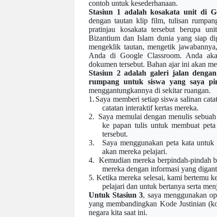
contoh untuk kesederhanaan.
Stasiun 1 adalah kosakata unit di G
dengan tautan klip film,
tulisan rumpan
pratinjau kosakata
tersebut berupa
uni
Bizantium dan Islam dunia yang siap d
mengeklik tautan, mengetik jawabannya
Anda di Google
Classroom
. Anda aka
dokumen tersebut.
Bahan ajar
ini akan me
Stasiun 2 adalah galeri jalan deng
rumpang
untuk siswa yang saya pi
menggantungkannya di sekitar ruangan.
1.
Saya memberi setiap siswa salinan cat
catatan interaktif kertas mereka.
2.
Saya memulai dengan menulis sebuah 
ke papan tulis untuk membuat
peta
tersebut.
3.
Saya menggunakan
peta
kata untuk
akan mereka pelajari.
4.
Kemudian mereka berpindah-pindah ba
mereka dengan informasi yang digant
5.
Ketika mereka selesai, kami bertemu 
pelajari dan untuk bertanya serta me
Untuk Stasiun 3
, saya menggunakan ops
yang membandingkan Kode Justinian
(ko
negara kita saat ini.