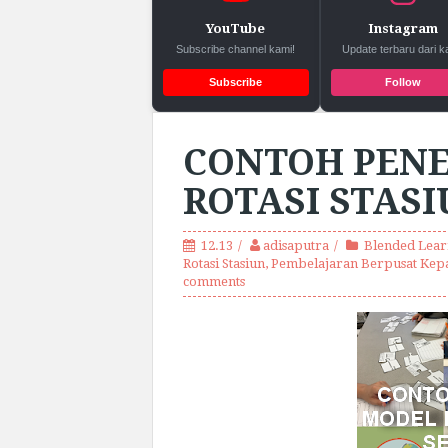
YouTube
Instagram
Subscribe channel kami!
Update terbaru dari k
Subscribe
Follow
CONTOH PEN
ROTASI STAS
12.13
adisaputra
Blended Lear
Rotasi Stasiun
,
Pembelajaran Berpusat Kepa
comments