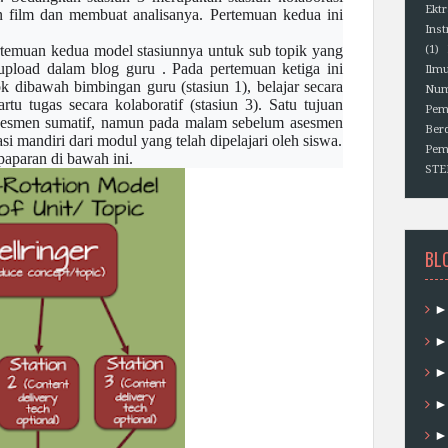
Ektr
film dan membuat analisanya. Pertemuan kedua ini
Ins
temuan kedua model stasiunnya untuk sub topik yang
(1)
pload dalam blog guru . Pada pertemuan ketiga ini
Ilm
k dibawah bimbingan guru (stasiun 1), belajar secara
Num
rtu tugas secara kolaboratif (stasiun 3). Satu tujuan
Pem
 asesmen sumatif, namun pada malam sebelum asesmen
Berd
 mandiri dari modul yang telah dipelajari oleh siswa.
Pem
 paparan di bawah ini.
ST
BL