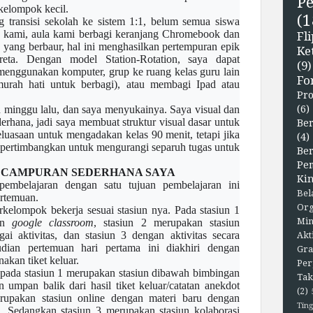
P
kelompok kecil.
(1
g transisi sekolah ke sistem 1:1, belum semua siswa
ah kami, aula kami berbagi keranjang Chromebook dan
F
 yang berbaur, hal ini menghasilkan pertempuran epik
Ke
eta. Dengan model Station-Rotation, saya dapat
(9)
enggunakan komputer, grup ke ruang kelas guru lain
Fo
urah hati untuk berbagi), atau membagi Ipad atau
Pr
n
minggu lalu, dan saya menyukainya. Saya visual dan
(6)
derhana, jadi saya membuat struktur visual dasar untuk
Ber
eluasaan
untuk mengadakan kelas 90 menit, tetapi jika
(4)
 pertimbangkan untuk mengurangi separuh tugas untuk
Be
Pe
UN CAMPURAN SEDERHANA
SAYA
Kin
pembelajaran dengan satu tujuan pembelajaran ini
Bel
ertemuan.
Org
kelompok bekerja sesuai stasiun nya. Pada stasiun 1
Min
kan
google classroom
, stasiun 2 merupakan stasiun
i aktivitas, dan stasiun 3 dengan aktivitas secara
Akt
dian pertemuan hari pertama ini diakhiri dengan
Gra
akan tiket keluar.
Per
 pada stasiun 1 merupakan stasiun dibawah bimbingan
Tak
mpan balik dari hasil tiket keluar/catatan anekdot
(2)
rupakan stasiun online dengan materi baru dengan
Ting
. Sedangkan stasiun 3 merupakan stasiun kolaborasi