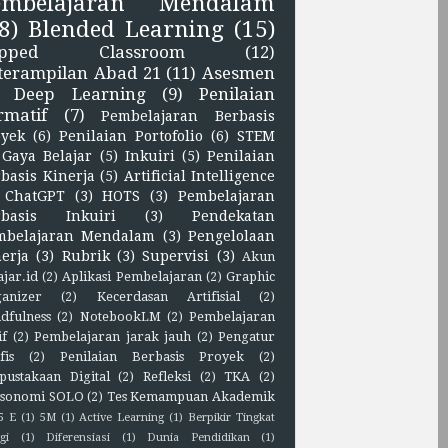
embelajaran Mendalam
8)
Blended Learning
(15)
lipped Classroom
(12)
terampilan Abad 21
(11)
Asesmen
Deep Learning
(9)
Penilaian
rmatif
(7)
Pembelajaran Berbasis
oyek
(6)
Penilaian Portofolio
(6)
STEM
Gaya Belajar
(5)
Inkuiri
(5)
Penilaian
basis Kinerja
(5)
Artificial Intelligence
ChatGPT
(3)
HOTS
(3)
Pembelajaran
rbasis Inkuiri
(3)
Pendekatan
mbelajaran Mendalam
(3)
Pengelolaan
erja
(3)
Rubrik
(3)
Supervisi
(3)
Akun
ajar.id
(2)
Aplikasi Pembelajaran
(2)
Graphic
anizer
(2)
Kecerdasan Artifisial
(2)
dfulness
(2)
NotebookLM
(2)
Pembelajaran
if
(2)
Pembelajaran jarak jauh
(2)
Pengatur
fis
(2)
Penilaian Berbasis Proyek
(2)
pustakaan Digital
(2)
Refleksi
(2)
TKA
(2)
sonomi SOLO
(2)
Tes Kemampuan Akademik
5 E
(1)
5M
(1)
Active Learning
(1)
Berpikir Tingkat
gi
(1)
Diferensiasi
(1)
Dunia Pendidikan
(1)