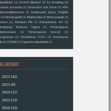
akurikuler
(1)
Growth Mindset
(1)
Ice Breaking
(1)
trumen Asesmen
(1)
Interactive Flat Panel
(1)
KKA
Kemendikdasmen
(1)
Kolaboratif Lintas Disiplin
u
(1)
Metakognitif
(1)
Multimedia
(1)
Neurosaintik
(1)
erasi
(1)
Panduan PM
(1)
Pemanfaatan IFP
(1)
belajaran Berbasis Digital
(1)
Pembelajaran
ieferensiasi
(1)
Pembelajaran Imersif
(1)
rograman
(1)
Pendekatan SOLO
(1)
Pendekatan
EM
(1)
STEAM
(1)
Supervisi Akademik
(1)
OG ARCHIVE
►
2012
(42)
►
2013
(8)
►
2014
(11)
►
2015
(13)
►
2016
(32)