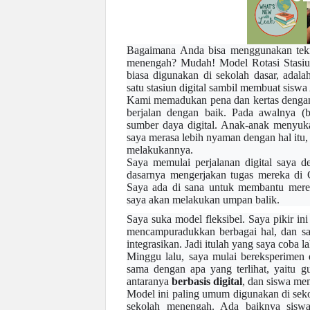
Bagaimana Anda bisa menggunakan tek
menengah? Mudah! Model Rotasi Stasiun
biasa digunakan di sekolah dasar, ada
satu stasiun digital sambil membuat sisw
Kami memadukan pena dan kertas dengan 
berjalan dengan baik. Pada awalnya (
sumber daya digital. Anak-anak menyuk
saya merasa lebih nyaman dengan hal itu,
melakukannya.
Saya memulai perjalanan digital saya d
dasarnya mengerjakan tugas mereka di
Saya ada di sana untuk membantu merek
saya akan melakukan
umpan balik
.
Saya suka model fleksibel. Saya pikir in
mencampuradukkan berbagai hal, dan say
integrasikan. Jadi itulah yang saya coba l
Minggu lalu, saya mulai bereksperimen 
sama dengan apa yang terlihat
, yaitu
gu
antaranya
berbasis digital
, dan siswa mem
Model ini paling umum digunakan di sekol
sekolah menengah. Ada baiknya sisw