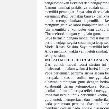
pengelompokan fleksibel dan pengajaran 
Namun manfaat praktisnya adalah seirin
memiliki perangkat. Saya tahu di sekol
keranjang iPad. Semakin banyak dari kita
untuk memperebutkan kepemilikan ker
mengirim grup ke
labor komputer
untuk m
(dia memiliki 8 komputer dan cukup m
Chromebook dengan yang lain guru.
Saya bermain dengan
model rotasi stasiu
perlu menjaga segala sesuatunya tetap se
Model Rotasi Stasiun. Saya memiliki k
el
Anda memiliki waktu yang lebih singkat,
setiap stasiun.
INILAH MODEL ROTASI STASI
Dari contoh model rotasi stasiun ini 
dilaksanakan dalam waktu 4 hari/4 kali p
Pada pertemuan pertama siswa secara ber
merupakan stasiun online mengguna
dibawah bimbingan guru dengan berbaga
kolaboratif dalam kelompoknya. Kemu
penilaian formatif berupa refleksi menggun
Pada hari kedua untuk pertemuan kedua,
guru untuk memperkuat dan memberikan u
pada pertemuan pertama. Stasiun 2 me
membuat catatan pada google classroom