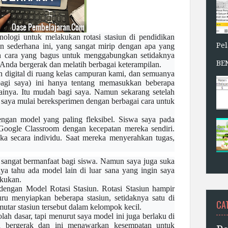
nologi untuk melakukan
rotasi
stasiun di pendidikan
Pe
 sederhana ini, yang sangat mirip dengan apa yang
lah cara yang bagus untuk menggabungkan setidaknya
BE
a Anda bergerak dan melatih berbagai keterampilan.
digital di ruang kelas campuran kami, dan semuanya
bagi saya) ini hanya tentang memasukkan beberapa
ainya. Itu mudah bagi saya. Namun sekarang setelah
 saya mulai bereksperimen dengan berbagai cara untuk
engan model yang paling fleksibel. Siswa saya pada
 Google
Classroom
dengan kecepatan mereka sendiri.
a secara individu. Saat mereka menyerahkan tugas,
i sangat bermanfaat bagi siswa. Namun saya juga suka
a tahu ada model lain di luar sana yang ingin saya
akukan.
dengan Model Rotasi Stasiun. Rotasi Stasiun hampir
ru menyiapkan beberapa stasiun, setidaknya satu di
CA
utar stasiun tersebut dalam kelompok kecil.
ah dasar, tapi menurut saya model ini juga berlaku di
a bergerak dan ini menawarkan kesempatan untuk