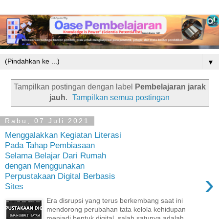
▼
Tampilkan postingan dengan label
Pembelajaran jarak
jauh
.
Tampilkan semua postingan
Rabu, 07 Juli 2021
Menggalakkan Kegiatan Literasi
Pada Tahap Pembiasaan
Selama Belajar Dari Rumah
dengan Menggunakan
›
Perpustakaan Digital Berbasis
Sites
Era disrupsi yang terus berkembang saat ini
mendorong perubahan tata kelola kehidupan
menjadi bentuk digital, salah satunya adalah