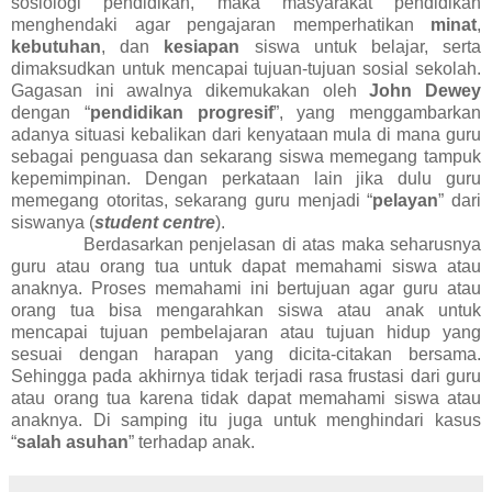
sosiologi pendidikan, maka masyarakat pendidikan
menghendaki agar pengajaran memperhatikan
minat
,
kebutuhan
, dan
kesiapan
siswa untuk belajar, serta
dimaksudkan untuk mencapai tujuan-tujuan sosial sekolah.
Gagasan ini awalnya dikemukakan oleh
John Dewey
dengan “
pendidikan progresif
”, yang menggambarkan
adanya situasi kebalikan dari kenyataan mula di mana guru
sebagai penguasa dan sekarang siswa memegang tampuk
kepemimpinan. Dengan perkataan lain jika dulu guru
memegang otoritas, sekarang guru menjadi “
pelayan
” dari
siswanya (
student centre
).
Berdasarkan penjelasan di atas maka seharusnya
guru atau orang tua untuk dapat memahami siswa atau
anaknya. Proses memahami ini bertujuan agar guru atau
orang tua bisa mengarahkan siswa atau anak untuk
mencapai tujuan pembelajaran atau tujuan hidup yang
sesuai dengan harapan yang dicita-citakan bersama.
Sehingga pada akhirnya tidak terjadi rasa frustasi dari guru
atau orang tua karena tidak dapat memahami siswa atau
anaknya. Di samping itu juga untuk menghindari kasus
“
salah asuhan
” terhadap anak.