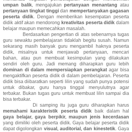
umpan balik
, mengajukan
pertanyaan menantang
atau
pertanyaan tingkat tinggi
dan
mempertanyakan gagasan
peserta didik
. Dengan memberikan kesempatan peserta
didik aktif akan mendorong
kreativitas peserta didik
dalam
belajar maupun memecahkan masalah.
Berdasarkan pengertian di atas sebenarnya tugas
guru sewaktu pembelajaran tidaklah begitu susah. Namun
sekarang masih banyak guru mengambil haknya peserta
didik, misalnya untuk menjawab pertanyaan, mencari
bahan, atau pun membuat kesimpulan yang dilakukan
sendiri oleh guru. Jadi memang diharapkan guru lebih
dominan di dalam mempersiapkan perangkat
agar bisa
mengaktifkan peserta didik di dalam pembelajaran. Peserta
didik bisa diibaratkan seperti lilin yang sudah punya potensi
untuk dibakar, guru hanya tinggal menyulutnya agar
terbakar. Bukan tugas guru untuk membuat lilin sampai dia
bisa terbakar.
Di samping itu juga guru diharapkan harus
memahami karakteristik peserta didik
baik dalam hal
gaya belajar, gaya berpikir, maupun jenis kecerdasan
yang dimiliki oleh peserta didik. Gaya belajar peserta didik
dapat digolongkan
visual, auditorial, dan kinestetik
. Gaya