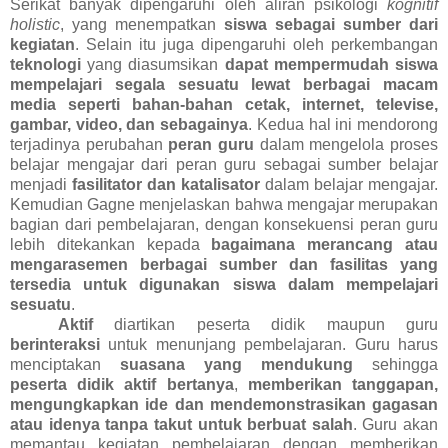
Serikat banyak dipengaruhi oleh aliran psikologi
kognitif
holistic
, yang menempatkan
siswa sebagai sumber dari
kegiatan
. Selain itu juga dipengaruhi oleh perkembangan
teknologi
yang diasumsikan
dapat mempermudah siswa
mempelajari segala sesuatu lewat berbagai macam
media seperti bahan-bahan cetak, internet, televise,
gambar, video, dan sebagainya
. Kedua hal ini mendorong
terjadinya perubahan
peran guru
dalam mengelola proses
belajar mengajar dari peran guru sebagai sumber belajar
menjadi
fasilitator dan katalisator
dalam belajar mengajar.
Kemudian Gagne menjelaskan bahwa mengajar merupakan
bagian dari pembelajaran, dengan konsekuensi peran guru
lebih ditekankan kepada
bagaimana merancang atau
mengarasemen berbagai sumber dan fasilitas yang
tersedia untuk digunakan siswa dalam mempelajari
sesuatu
.
Aktif
diartikan peserta didik maupun guru
berinteraksi
untuk menunjang pembelajaran. Guru harus
menciptakan
suasana yang mendukung
sehingga
peserta didik aktif bertanya
,
memberikan tanggapan,
mengungkapkan ide dan mendemonstrasikan gagasan
atau idenya tanpa takut untuk berbuat salah
. Guru akan
memantau kegiatan pembelajaran dengan memberikan