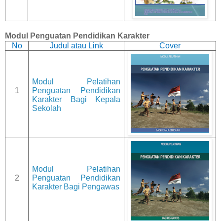
Modul Penguatan Pendidikan Karakter
No
Judul atau Link
Cover
Modul Pelatihan
1
Penguatan Pendidikan
Karakter Bagi Kepala
Sekolah
Modul Pelatihan
2
Penguatan Pendidikan
Karakter Bagi Pengawas