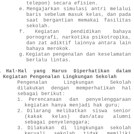
telepon) secara efisien.
e.
Mengajarkan simulasi antri melalui
baris sebelum masuk kelas, dan pada
saat bergantian memakai fasilitas
sekolah.
f.
Kegiatan pendidikan bahaya
pornografi, narkotika psikotropika,
dan zat adiktif lainnya antara lain
bahaya merokok.
g.
Kegiatan pengenalan dan keselamatan
berlalu lintas.
.
Hal-Hal yang Harus Diperhatikan dalam
Kegiatan Pengenalan Lingkungan Sekolah
Pengenalan Lingkungan Sekolah
dilakukan dengan memperhatikan hal
sebagai berikut:
1.
Perencanaan dan penyelenggaraan
kegiatan hanya menjadi hak guru;
2.
Dilarang melibatkan siswa senior
(kakak kelas) dan/atau alumni
sebagai penyelenggara;
3.
Dilakukan di lingkungan sekolah
kecuali sekolah tidak memiliki