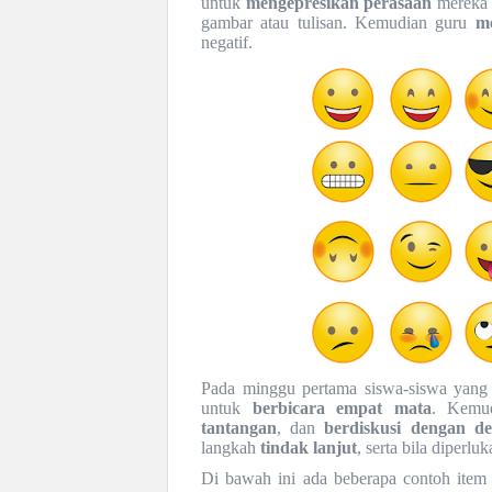
untuk
mengepresikan perasaan
merek
gambar atau tulisan. Kemudian guru
me
negatif.
Pada minggu pertama siswa-siswa yang te
untuk
berbicara empat mata
. Kemud
tantangan
, dan
berdiskusi dengan d
langkah
tindak lanjut
, serta bila diperl
Di bawah ini ada beberapa contoh item