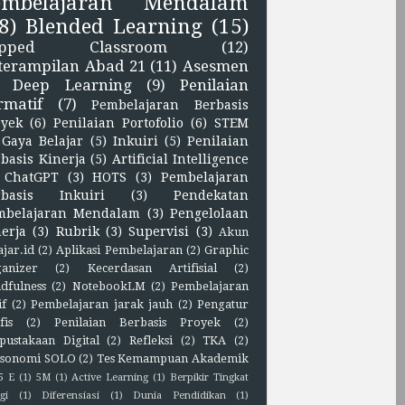
embelajaran Mendalam
8)
Blended Learning
(15)
lipped Classroom
(12)
terampilan Abad 21
(11)
Asesmen
Deep Learning
(9)
Penilaian
rmatif
(7)
Pembelajaran Berbasis
oyek
(6)
Penilaian Portofolio
(6)
STEM
Gaya Belajar
(5)
Inkuiri
(5)
Penilaian
basis Kinerja
(5)
Artificial Intelligence
ChatGPT
(3)
HOTS
(3)
Pembelajaran
rbasis Inkuiri
(3)
Pendekatan
mbelajaran Mendalam
(3)
Pengelolaan
erja
(3)
Rubrik
(3)
Supervisi
(3)
Akun
ajar.id
(2)
Aplikasi Pembelajaran
(2)
Graphic
anizer
(2)
Kecerdasan Artifisial
(2)
dfulness
(2)
NotebookLM
(2)
Pembelajaran
if
(2)
Pembelajaran jarak jauh
(2)
Pengatur
fis
(2)
Penilaian Berbasis Proyek
(2)
pustakaan Digital
(2)
Refleksi
(2)
TKA
(2)
sonomi SOLO
(2)
Tes Kemampuan Akademik
5 E
(1)
5M
(1)
Active Learning
(1)
Berpikir Tingkat
gi
(1)
Diferensiasi
(1)
Dunia Pendidikan
(1)