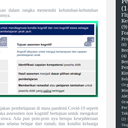
P
(1
kan dalam rangka memenuhi kebutuhan-kebutuhan
F
annya.
Ke
(9)
Fo
Pr
(6)
Ber
(4)
Be
Pe
Kin
Bel
Org
Min
Akt
Gra
Per
jakan pembelajaran di masa pandemi Covid-19 seperti
aka assessmen non kognitif bertujuan untuk mengukur
Tak
 siswa. Ada pun poin-poin nya berupa kesejahteraan
(2)
itas selama belajar dari rumah; dan kondisi keluarga
Ting