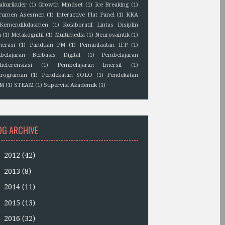
akurikuler
(1)
Growth Mindset
(1)
Ice Breaking
(1)
trumen Asesmen
(1)
Interactive Flat Panel
(1)
KKA
Kemendikdasmen
(1)
Kolaboratif Lintas Disiplin
u
(1)
Metakognitif
(1)
Multimedia
(1)
Neurosaintik
(1)
erasi
(1)
Panduan PM
(1)
Pemanfaatan IFP
(1)
belajaran Berbasis Digital
(1)
Pembelajaran
ieferensiasi
(1)
Pembelajaran Imersif
(1)
rograman
(1)
Pendekatan SOLO
(1)
Pendekatan
EM
(1)
STEAM
(1)
Supervisi Akademik
(1)
OG ARCHIVE
►
2012
(42)
►
2013
(8)
►
2014
(11)
►
2015
(13)
►
2016
(32)