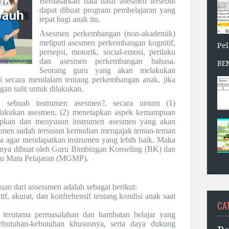
Berdasarkan data hasil asesmen tersebut
dapat dibuat program pembelajaran yang
tepat bagi anak itu.
Asesmen perkembangan (non-akademik)
meliputi asesmen perkembangan kognitif,
Pe
persepsi, motorik, social-emosi, perilaku
dan asesmen perkembangan bahasa.
BE
Seorang guru yang akan melakukan
secara mendalam tentang perkembangan anak, jika
n sulit untuk dilakukan.
n sebuah instrumen asesmen?, secara umum (1)
lakukan asesmen, (2) menetapkan aspek kemampuan
apkan dan menyusun instrumen asesmen yang akan
trumen sudah tersusun kemudian mengajak teman-teman
a agar mendapatkan instrumen yang lebih baik. Maka
knya dibuat oleh Guru Bimbingan Konseling (BK) dan
u Mata Pelajaran (MGMP).
an dari assessmen adalah sebagai berikut:
f, akurat, dan konfrehensif tentang kondisi anak saat
CA
h terutama permasalahan dan hambatan belajar yang
kebutuhan-kebutuhan khususnya, serta daya dukung