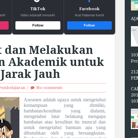
TikTok
Facebook
ami!
Video edukatif menarik!
Ikuti Halaman kami!
AJ
Follow
Follow
 dan Melakukan
103
n Akademik untuk
Pen
Jarak Jauh
21
PE
Pembelajaran
No comments
CA
20
Asesmen adalah upaya untuk mengetahui
10
kemampuan yang dimiliki,
hambatan/kesulitan yang dialami,
mengetahui latar belakang mengapa
hambatan atau kesulitan itu muncul dan
untuk mengetahui bantuan apa yang
dibutuhkan oleh yang bersangkutan.