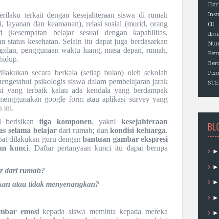
Ektr
erilaku terkait dengan kesejahteraan siswa di rumah
Ins
i, layanan dan keamanan), relasi sosial (murid, orang
(1)
i (kesempatan belajar sesuai dengan kapabilitas,
Ilm
 status kesehatan. Selain itu dapat juga berdasarkan
Num
mpilan, penggunaan waktu luang, masa depan, rumah,
Pem
hidup.
Berd
lakukan secara berkala (setiap bulan) oleh sekolah
Pem
engetahui psikologis siswa dalam pembelajaran jarak
ST
si yang terbaik kalau ada kendala yang berdampak
 menggunakan google form atau aplikasi survey yang
 ini.
i berisikan
tiga komponen
, yakni
kesejahteraan
BL
tas selama belajar
dari rumah; dan
kondisi keluarga
.
pat dilakukan guru dengan
bantuan gambar ekspresi
an kunci
. Daftar pertanyaan kunci itu dapat berupa
ar dari rumah?
kan atau tidak menyenangkan?
mbar emosi
kepada siswa meminta kepada mereka