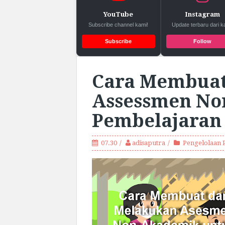
YouTube
Instagram
Subscribe channel kami!
Update terbaru dari k
Subscribe
Follow
Cara Membuat
Assessmen No
Pembelajaran 
07.30
adisaputra
Pengelolaan 