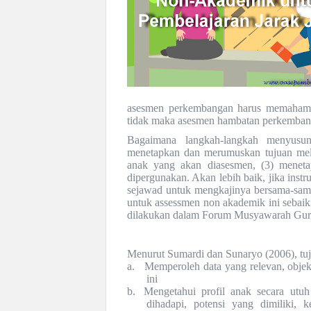
asesmen perkembangan harus memahami 
tidak maka asesmen hambatan perkembanga
Bagaimana langkah-langkah menyusu
menetapkan dan merumuskan tujuan me
anak yang akan diasesmen, (3) menet
dipergunakan. Akan lebih baik, jika ins
sejawad untuk mengkajinya bersama-sam
untuk assessmen non akademik ini sebai
dilakukan dalam Forum Musyawarah Gur
Menurut Sumardi dan Sunaryo (2006), tuju
a.
Memperoleh data yang relevan, objekti
ini
b.
Mengetahui profil anak secara utu
dihadapi, potensi yang dimiliki, 