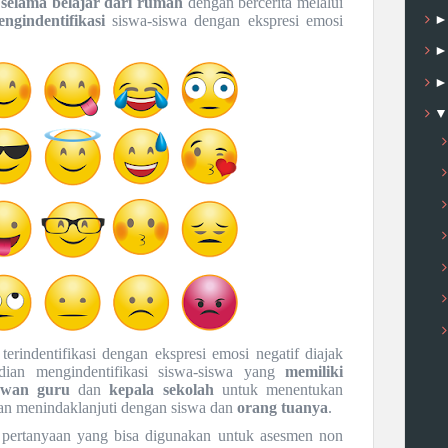
a
selama belajar dari rumah
dengan bercerita melalui
ngindentifikasi
siswa-siswa dengan ekspresi emosi
rindentifikasi dengan ekspresi emosi negatif diajak
ian mengindentifikasi siswa-siswa yang
memiliki
ewan guru
dan
kepala sekolah
untuk menentukan
ukan menindaklanjuti dengan siswa dan
orang tuanya
.
 pertanyaan yang bisa digunakan untuk asesmen non