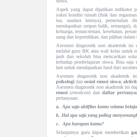
siswa.
Aspek yang dapat dijadikan indikator p
yakni kondisi rumah (fisik dan organisas
tua, saudara lainnya), pemenuhan dir
mendapatkan umpan balik, semangat), dan
keluarga, teman-teman, kesehatan, pena
uang dan kepemilikan, dan pilihan dalam 
Asesmen diagnostik non akademik ini di
melalui guru BK atau wali kelas untuk m
jauh dan sekolah bisa mencarikan solu
terhadap pembelajaran siswa. Bisa saja
lain untuk mendapatkan hasil dari asesmen
Asesmen diagnostik non akademik in
psikologi
dan
sosial emosi siswa
;
aktivi
Asesmen diagnostik non akademik ini da
emosi
(
emoticon
) dan
daftar pertanya
pertanyaan:
a.
Apa saja aktifitas kamu selama belaj
b.
Hal apa saja yang paling menyenang
c.
Apa harapan kamu?
Selanjutnya guru dapat memberikan
ga