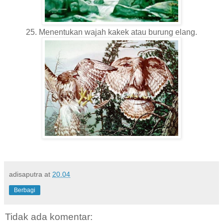
25. Menentukan wajah kakek atau burung elang.
adisaputra
at
20.04
Berbagi
Tidak ada komentar: