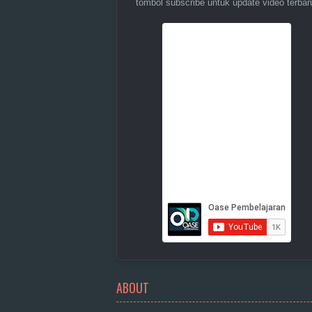
tombol subscribe untuk update video terbar
ABOUT