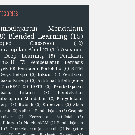
TEGORIES
embelajaran Mendalam
8)
Blended Learning
(15)
lipped Classroom
(12)
terampilan Abad 21
(11)
Asesmen
Deep Learning
(9)
Penilaian
rmatif
(7)
Pembelajaran Berbasis
oyek
(6)
Penilaian Portofolio
(6)
STEM
Gaya Belajar
(5)
Inkuiri
(5)
Penilaian
basis Kinerja
(5)
Artificial Intelligence
ChatGPT
(3)
HOTS
(3)
Pembelajaran
rbasis Inkuiri
(3)
Pendekatan
mbelajaran Mendalam
(3)
Pengelolaan
erja
(3)
Rubrik
(3)
Supervisi
(3)
Akun
ajar.id
(2)
Aplikasi Pembelajaran
(2)
Graphic
anizer
(2)
Kecerdasan Artifisial
(2)
dfulness
(2)
NotebookLM
(2)
Pembelajaran
if
(2)
Pembelajaran jarak jauh
(2)
Pengatur
fis
(2)
Penilaian Berbasis Proyek
(2)