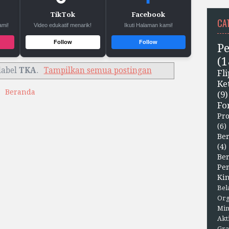
TikTok
Facebook
CA
ami!
Video edukatif menarik!
Ikuti Halaman kami!
Follow
Follow
P
(1
label
TKA
.
Tampilkan semua postingan
F
Ke
Beranda
(9)
Fo
Pr
(6)
Ber
(4)
Be
Pe
Kin
Bel
Org
Min
Akt
Gra