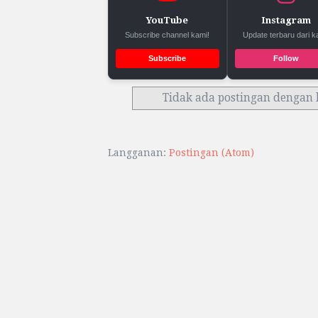
YouTube
Instagram
Subscribe channel kami!
Update terbaru dari k
Subscribe
Follow
Tidak ada postingan dengan 
Langganan:
Postingan (Atom)