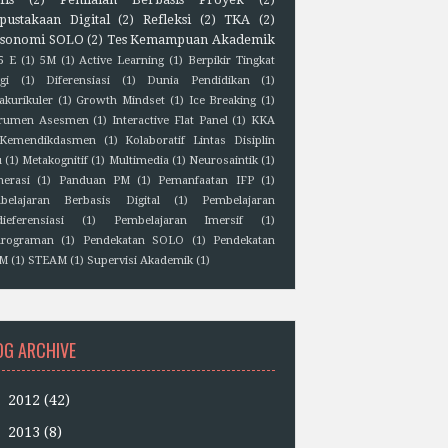
pustakaan Digital
(2)
Refleksi
(2)
TKA
(2)
sonomi SOLO
(2)
Tes Kemampuan Akademik
5 E
(1)
5M
(1)
Active Learning
(1)
Berpikir Tingkat
gi
(1)
Diferensiasi
(1)
Dunia Pendidikan
(1)
akurikuler
(1)
Growth Mindset
(1)
Ice Breaking
(1)
trumen Asesmen
(1)
Interactive Flat Panel
(1)
KKA
Kemendikdasmen
(1)
Kolaboratif Lintas Disiplin
u
(1)
Metakognitif
(1)
Multimedia
(1)
Neurosaintik
(1)
erasi
(1)
Panduan PM
(1)
Pemanfaatan IFP
(1)
belajaran Berbasis Digital
(1)
Pembelajaran
ieferensiasi
(1)
Pembelajaran Imersif
(1)
rograman
(1)
Pendekatan SOLO
(1)
Pendekatan
EM
(1)
STEAM
(1)
Supervisi Akademik
(1)
OG ARCHIVE
►
2012
(42)
►
2013
(8)