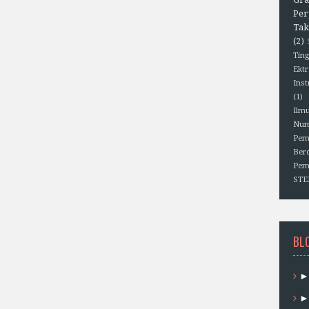
Per
Tak
(2)
Ting
Ektr
Ins
(1)
Ilm
Num
Pem
Berd
Pem
ST
BL